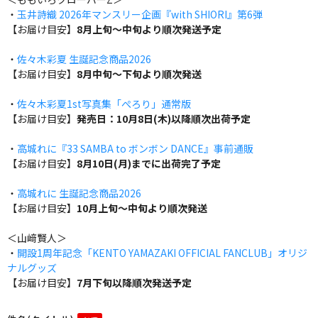
・
玉井詩織 2026年マンスリー企画『with SHIORI』第6弾
【お届け目安】
8月上旬～中旬より順次発送予定
・
佐々木彩夏 生誕記念商品2026
【お届け目安】
8月中旬～下旬より順次発送
・
佐々木彩夏1st写真集「ぺろり」通常版
【お届け目安】
発売日：10月8日(木)以降順次出荷予定
・
高城れに『33 SAMBA to ボンボン DANCE』事前通販
【お届け目安】
8月10日(月)までに出荷完了予定
・
高城れに 生誕記念商品2026
【お届け目安】
10月上旬～中旬より順次発送
＜山﨑賢人＞
・
開設1周年記念「KENTO YAMAZAKI OFFICIAL FANCLUB」オリジ
ナルグッズ
【お届け目安】
7月下旬以降順次発送予定