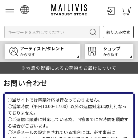
日本語
絞り込み検索
English
한국어
アーティスト/タレント
ショップ
中文
から探す
から探す
※地震の影響によるお荷物のお届けについて
お問い合わせ
◯当サイトでは電話対応は行なっておりません。
◯営業時間（平日10:00~17:00）以外の返信対応は原則行なっ
ておりません。
◯ご返信は順番に対応している為、回答までにお時間を頂戴す
る場合がございます。
◯迷惑メールの設定をされている場合には、必ず事前に