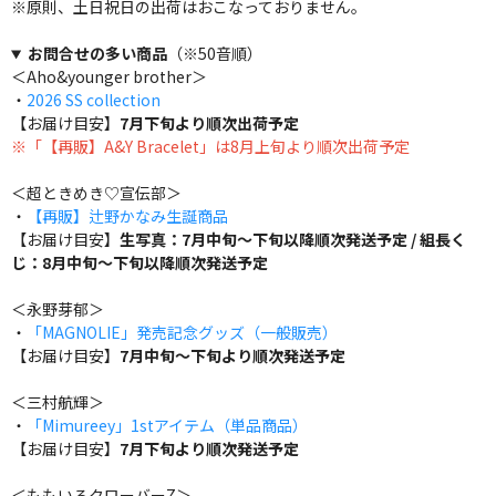
※原則、土日祝日の出荷はおこなっておりません。
お問合せの多い商品
（※50音順）
＜Aho&younger brother＞
・
2026 SS collection
【お届け目安】
7月下旬より順次出荷予定
※「【再販】A&Y Bracelet」は8月上旬より順次出荷予定
＜超ときめき♡宣伝部＞
・
【再販】辻野かなみ生誕商品
【お届け目安】
生写真：7月中旬～下旬以降順次発送予定 / 組長く
じ：8月中旬～下旬以降順次発送予定
＜永野芽郁＞
・
「MAGNOLIE」発売記念グッズ（一般販売）
【お届け目安】
7月中旬～下旬より順次発送予定
＜三村航輝＞
・
「Mimureey」1stアイテム（単品商品）
【お届け目安】
7月下旬より順次発送予定
＜ももいろクローバーZ＞