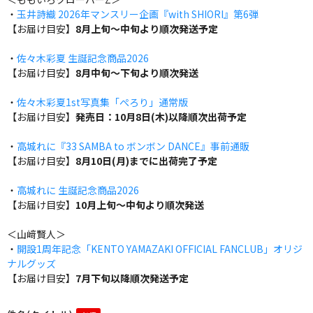
・
玉井詩織 2026年マンスリー企画『with SHIORI』第6弾
【お届け目安】
8月上旬～中旬より順次発送予定
・
佐々木彩夏 生誕記念商品2026
【お届け目安】
8月中旬～下旬より順次発送
・
佐々木彩夏1st写真集「ぺろり」通常版
【お届け目安】
発売日：10月8日(木)以降順次出荷予定
・
高城れに『33 SAMBA to ボンボン DANCE』事前通販
【お届け目安】
8月10日(月)までに出荷完了予定
・
高城れに 生誕記念商品2026
【お届け目安】
10月上旬～中旬より順次発送
＜山﨑賢人＞
・
開設1周年記念「KENTO YAMAZAKI OFFICIAL FANCLUB」オリジ
ナルグッズ
【お届け目安】
7月下旬以降順次発送予定