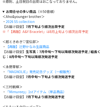
※原則、土日祝日の出荷はおこなっておりません。
お問合せの多い商品
（※50音順）
＜Aho&younger brother＞
・
2026 SS collection
【お届け目安】
7月下旬より順次出荷予定
※「【再販】A&Y Bracelet」は8月上旬より順次出荷予定
＜超ときめき♡宣伝部＞
・
【再販】辻野かなみ生誕商品
【お届け目安】
生写真：7月中旬～下旬以降順次発送予定 / 組長く
じ：8月中旬～下旬以降順次発送予定
＜永野芽郁＞
・
「MAGNOLIE」発売記念グッズ（一般販売）
【お届け目安】
7月中旬～下旬より順次発送予定
＜三村航輝＞
・
「Mimureey」1stアイテム（単品商品）
【お届け目安】
7月下旬より順次発送予定
＜ももいろクローバーZ＞