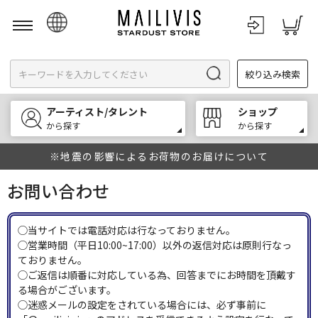
日本語
絞り込み検索
English
한국어
アーティスト/タレント
ショップ
中文
から探す
から探す
※地震の影響によるお荷物のお届けについて
お問い合わせ
◯当サイトでは電話対応は行なっておりません。
◯営業時間（平日10:00~17:00）以外の返信対応は原則行なっ
ておりません。
◯ご返信は順番に対応している為、回答までにお時間を頂戴す
る場合がございます。
◯迷惑メールの設定をされている場合には、必ず事前に