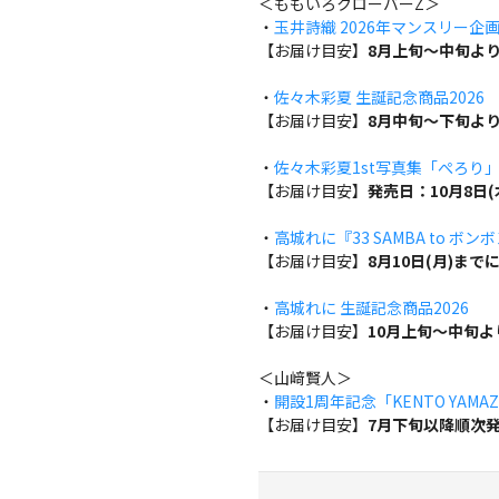
＜ももいろクローバーZ＞
・
玉井詩織 2026年マンスリー企画『w
【お届け目安】
8月上旬～中旬よ
・
佐々木彩夏 生誕記念商品2026
【お届け目安】
8月中旬～下旬よ
・
佐々木彩夏1st写真集「ぺろり
【お届け目安】
発売日：10月8日
・
高城れに『33 SAMBA to ボン
【お届け目安】
8月10日(月)ま
・
高城れに 生誕記念商品2026
【お届け目安】
10月上旬～中旬
＜山﨑賢人＞
・
開設1周年記念「KENTO YAMAZA
【お届け目安】
7月下旬以降順次