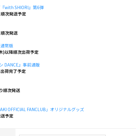
ith SHIORI』第6弾
り順次発送予定
り順次発送
」通常版
(木)以降順次出荷予定
ボン DANCE』事前通販
でに出荷完了予定
より順次発送
KI OFFICIAL FANCLUB」オリジナルグッズ
発送予定