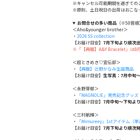
※キャンセル可能期間を過ぎての
※原則、土日祝日の出荷はおこな
お問合せの多い商品
（※50音順
＜Aho&younger brother＞
・
2026 SS collection
【お届け目安】
7月下旬より順次
※「【再販】A&Y Bracelet」
＜超ときめき♡宣伝部＞
・
【再販】辻野かなみ生誕商品
【お届け目安】
生写真：7月中旬～
＜永野芽郁＞
・
「MAGNOLIE」発売記念グッ
【お届け目安】
7月中旬～下旬よ
＜三村航輝＞
・
「Mimureey」1stアイテム（
【お届け目安】
7月下旬より順次