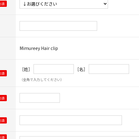
Mimureey Hair clip
［姓］
［名］
（全角で入力してください）