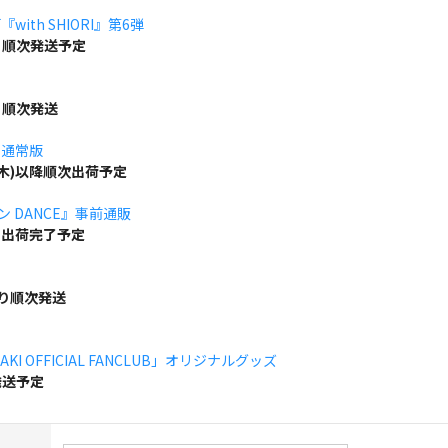
ith SHIORI』第6弾
り順次発送予定
り順次発送
」通常版
(木)以降順次出荷予定
ボン DANCE』事前通販
でに出荷完了予定
より順次発送
KI OFFICIAL FANCLUB」オリジナルグッズ
発送予定