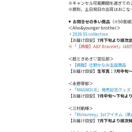
※キャンセル可能期間を過ぎての
※原則、土日祝日の出荷はおこな
お問合せの多い商品
（※50音順
＜Aho&younger brother＞
・
2026 SS collection
【お届け目安】
7月下旬より順次
※「【再販】A&Y Bracelet」
＜超ときめき♡宣伝部＞
・
【再販】辻野かなみ生誕商品
【お届け目安】
生写真：7月中旬～
＜永野芽郁＞
・
「MAGNOLIE」発売記念グッ
【お届け目安】
7月中旬～下旬よ
＜三村航輝＞
・
「Mimureey」1stアイテム（
【お届け目安】
7月下旬より順次