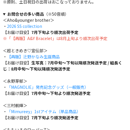
※原則、土日祝日の出荷はおこなっておりません。
お問合せの多い商品
（※50音順）
＜Aho&younger brother＞
・
2026 SS collection
【お届け目安】
7月下旬より順次出荷予定
※「【再販】A&Y Bracelet」は8月上旬より順次出荷予定
＜超ときめき♡宣伝部＞
・
【再販】辻野かなみ生誕商品
【お届け目安】
生写真：7月中旬～下旬以降順次発送予定 / 組長く
じ：8月中旬～下旬以降順次発送予定
＜永野芽郁＞
・
「MAGNOLIE」発売記念グッズ（一般販売）
【お届け目安】
7月中旬～下旬より順次発送予定
＜三村航輝＞
・
「Mimureey」1stアイテム（単品商品）
【お届け目安】
7月下旬より順次発送予定
＜ももいろクローバーZ＞