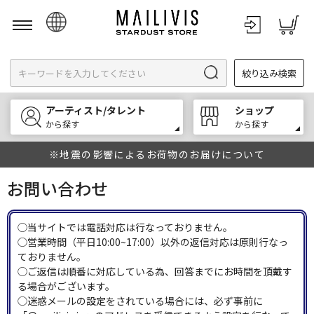
日本語
絞り込み検索
English
한국어
アーティスト/タレント
ショップ
中文
から探す
から探す
※地震の影響によるお荷物のお届けについて
お問い合わせ
◯当サイトでは電話対応は行なっておりません。
◯営業時間（平日10:00~17:00）以外の返信対応は原則行なっ
ておりません。
◯ご返信は順番に対応している為、回答までにお時間を頂戴す
る場合がございます。
◯迷惑メールの設定をされている場合には、必ず事前に