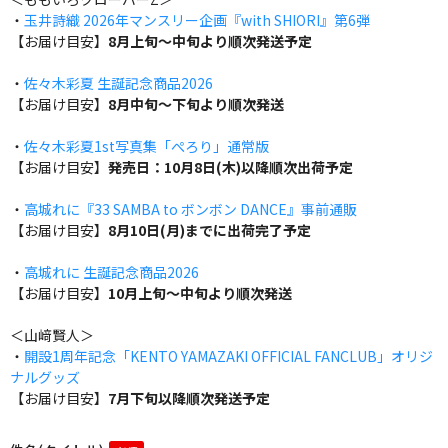
・
玉井詩織 2026年マンスリー企画『with SHIORI』第6弾
【お届け目安】
8月上旬～中旬より順次発送予定
・
佐々木彩夏 生誕記念商品2026
【お届け目安】
8月中旬～下旬より順次発送
・
佐々木彩夏1st写真集「ぺろり」通常版
【お届け目安】
発売日：10月8日(木)以降順次出荷予定
・
高城れに『33 SAMBA to ボンボン DANCE』事前通販
【お届け目安】
8月10日(月)までに出荷完了予定
・
高城れに 生誕記念商品2026
【お届け目安】
10月上旬～中旬より順次発送
＜山﨑賢人＞
・
開設1周年記念「KENTO YAMAZAKI OFFICIAL FANCLUB」オリジ
ナルグッズ
【お届け目安】
7月下旬以降順次発送予定