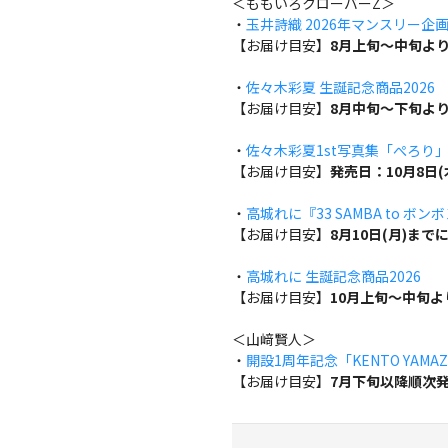
＜ももいろクローバーZ＞
・
玉井詩織 2026年マンスリー企画『w
【お届け目安】
8月上旬～中旬よ
・
佐々木彩夏 生誕記念商品2026
【お届け目安】
8月中旬～下旬よ
・
佐々木彩夏1st写真集「ぺろり
【お届け目安】
発売日：10月8日
・
高城れに『33 SAMBA to ボン
【お届け目安】
8月10日(月)ま
・
高城れに 生誕記念商品2026
【お届け目安】
10月上旬～中旬
＜山﨑賢人＞
・
開設1周年記念「KENTO YAMAZA
【お届け目安】
7月下旬以降順次