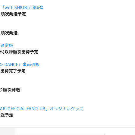
ith SHIORI』第6弾
り順次発送予定
り順次発送
」通常版
(木)以降順次出荷予定
ボン DANCE』事前通販
でに出荷完了予定
より順次発送
KI OFFICIAL FANCLUB」オリジナルグッズ
発送予定