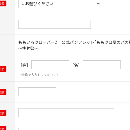
ももいろクローバーZ 公式パンフレット｢ももクロ夏のバカ騒
～桃神祭～｣
［姓］
［名］
（全角で入力してください）