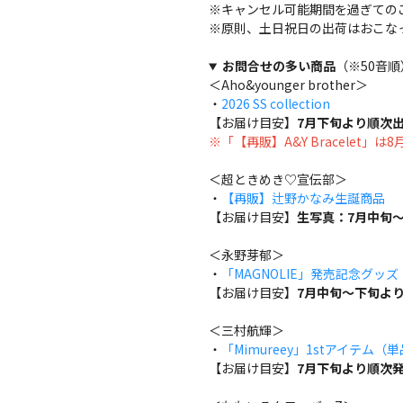
※キャンセル可能期間を過ぎての
※原則、土日祝日の出荷はおこな
お問合せの多い商品
（※50音順
＜Aho&younger brother＞
・
2026 SS collection
【お届け目安】
7月下旬より順次
※「【再販】A&Y Bracelet」
＜超ときめき♡宣伝部＞
・
【再販】辻野かなみ生誕商品
【お届け目安】
生写真：7月中旬～
＜永野芽郁＞
・
「MAGNOLIE」発売記念グッ
【お届け目安】
7月中旬～下旬よ
＜三村航輝＞
・
「Mimureey」1stアイテム（
【お届け目安】
7月下旬より順次