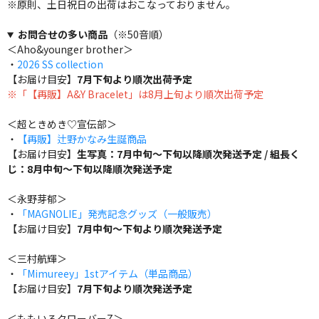
※原則、土日祝日の出荷はおこなっておりません。
お問合せの多い商品
（※50音順）
＜Aho&younger brother＞
・
2026 SS collection
【お届け目安】
7月下旬より順次出荷予定
※「【再販】A&Y Bracelet」は8月上旬より順次出荷予定
＜超ときめき♡宣伝部＞
・
【再販】辻野かなみ生誕商品
【お届け目安】
生写真：7月中旬～下旬以降順次発送予定 / 組長く
じ：8月中旬～下旬以降順次発送予定
＜永野芽郁＞
・
「MAGNOLIE」発売記念グッズ（一般販売）
【お届け目安】
7月中旬～下旬より順次発送予定
＜三村航輝＞
・
「Mimureey」1stアイテム（単品商品）
【お届け目安】
7月下旬より順次発送予定
＜ももいろクローバーZ＞