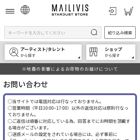
日本語
絞り込み検索
English
한국어
アーティスト/タレント
ショップ
中文
から探す
から探す
※地震の影響によるお荷物のお届けについて
お問い合わせ
◯当サイトでは電話対応は行なっておりません。
◯営業時間（平日10:00~17:00）以外の返信対応は原則行なっ
ておりません。
◯ご返信は順番に対応している為、回答までにお時間を頂戴す
る場合がございます。
◯迷惑メールの設定をされている場合には、必ず事前に