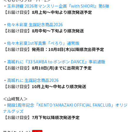
・
玉井詩織 2026年マンスリー企画『with SHIORI』第6弾
【お届け目安】
8月上旬～中旬より順次発送予定
・
佐々木彩夏 生誕記念商品2026
【お届け目安】
8月中旬～下旬より順次発送
・
佐々木彩夏1st写真集「ぺろり」通常版
【お届け目安】
発売日：10月8日(木)以降順次出荷予定
・
高城れに『33 SAMBA to ボンボン DANCE』事前通販
【お届け目安】
8月10日(月)までに出荷完了予定
・
高城れに 生誕記念商品2026
【お届け目安】
10月上旬～中旬より順次発送
＜山﨑賢人＞
・
開設1周年記念「KENTO YAMAZAKI OFFICIAL FANCLUB」オリジ
ナルグッズ
【お届け目安】
7月下旬以降順次発送予定