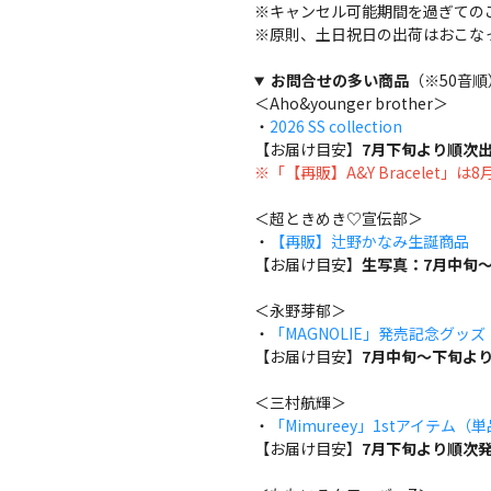
※キャンセル可能期間を過ぎての
※原則、土日祝日の出荷はおこな
お問合せの多い商品
（※50音順
＜Aho&younger brother＞
・
2026 SS collection
【お届け目安】
7月下旬より順次
※「【再販】A&Y Bracelet」
＜超ときめき♡宣伝部＞
・
【再販】辻野かなみ生誕商品
【お届け目安】
生写真：7月中旬～
＜永野芽郁＞
・
「MAGNOLIE」発売記念グッ
【お届け目安】
7月中旬～下旬よ
＜三村航輝＞
・
「Mimureey」1stアイテム（
【お届け目安】
7月下旬より順次