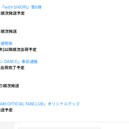
ith SHIORI』第6弾
り順次発送予定
り順次発送
」通常版
(木)以降順次出荷予定
ボン DANCE』事前通販
でに出荷完了予定
より順次発送
KI OFFICIAL FANCLUB」オリジナルグッズ
発送予定