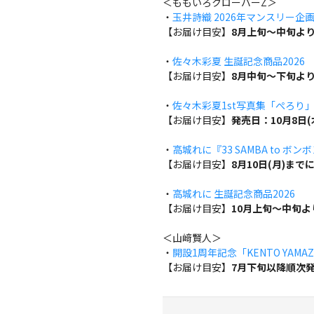
＜ももいろクローバーZ＞
・
玉井詩織 2026年マンスリー企画『w
【お届け目安】
8月上旬～中旬よ
・
佐々木彩夏 生誕記念商品2026
【お届け目安】
8月中旬～下旬よ
・
佐々木彩夏1st写真集「ぺろり
【お届け目安】
発売日：10月8日
・
高城れに『33 SAMBA to ボン
【お届け目安】
8月10日(月)ま
・
高城れに 生誕記念商品2026
【お届け目安】
10月上旬～中旬
＜山﨑賢人＞
・
開設1周年記念「KENTO YAMAZA
【お届け目安】
7月下旬以降順次