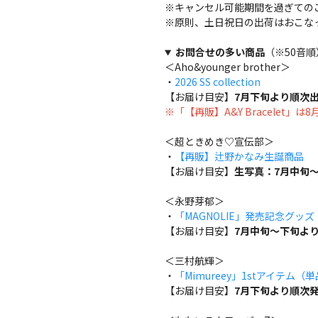
※キャンセル可能期間を過ぎての
※原則、土日祝日の出荷はおこな
お問合せの多い商品
（※50音順
＜Aho&younger brother＞
・
2026 SS collection
【お届け目安】
7月下旬より順次
※「【再販】A&Y Bracelet」
＜超ときめき♡宣伝部＞
・
【再販】辻野かなみ生誕商品
【お届け目安】
生写真：7月中旬～
＜永野芽郁＞
・
「MAGNOLIE」発売記念グッ
【お届け目安】
7月中旬～下旬よ
＜三村航輝＞
・
「Mimureey」1stアイテム（
【お届け目安】
7月下旬より順次