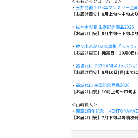
＜ももいろクローバーZ＞
・
玉井詩織 2026年マンスリー企画『w
【お届け目安】
8月上旬～中旬よ
・
佐々木彩夏 生誕記念商品2026
【お届け目安】
8月中旬～下旬よ
・
佐々木彩夏1st写真集「ぺろり
【お届け目安】
発売日：10月8日
・
高城れに『33 SAMBA to ボン
【お届け目安】
8月10日(月)ま
・
高城れに 生誕記念商品2026
【お届け目安】
10月上旬～中旬
＜山﨑賢人＞
・
開設1周年記念「KENTO YAMAZA
【お届け目安】
7月下旬以降順次