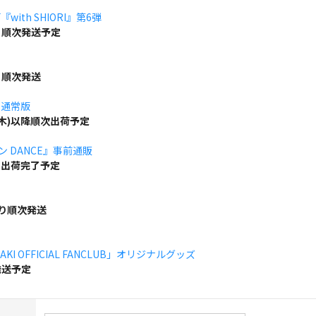
ith SHIORI』第6弾
り順次発送予定
り順次発送
」通常版
(木)以降順次出荷予定
ボン DANCE』事前通販
でに出荷完了予定
より順次発送
KI OFFICIAL FANCLUB」オリジナルグッズ
発送予定