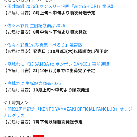
・
玉井詩織 2026年マンスリー企画『with SHIORI』第6弾
【お届け目安】
8月上旬～中旬より順次発送予定
・
佐々木彩夏 生誕記念商品2026
【お届け目安】
8月中旬～下旬より順次発送
・
佐々木彩夏1st写真集「ぺろり」通常版
【お届け目安】
発売日：10月8日(木)以降順次出荷予定
・
高城れに『33 SAMBA to ボンボン DANCE』事前通販
【お届け目安】
8月10日(月)までに出荷完了予定
・
高城れに 生誕記念商品2026
【お届け目安】
10月上旬～中旬より順次発送
＜山﨑賢人＞
・
開設1周年記念「KENTO YAMAZAKI OFFICIAL FANCLUB」オリジ
ナルグッズ
【お届け目安】
7月下旬以降順次発送予定