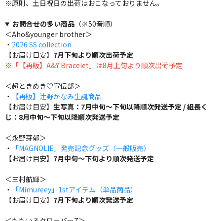
※原則、土日祝日の出荷はおこなっておりません。
お問合せの多い商品
（※50音順）
＜Aho&younger brother＞
・
2026 SS collection
【お届け目安】
7月下旬より順次出荷予定
※「【再販】A&Y Bracelet」は8月上旬より順次出荷予定
＜超ときめき♡宣伝部＞
・
【再販】辻野かなみ生誕商品
【お届け目安】
生写真：7月中旬～下旬以降順次発送予定 / 組長く
じ：8月中旬～下旬以降順次発送予定
＜永野芽郁＞
・
「MAGNOLIE」発売記念グッズ（一般販売）
【お届け目安】
7月中旬～下旬より順次発送予定
＜三村航輝＞
・
「Mimureey」1stアイテム（単品商品）
【お届け目安】
7月下旬より順次発送予定
＜ももいろクローバーZ＞