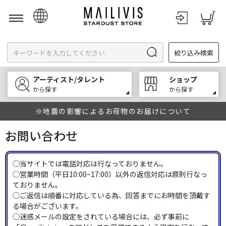
日本語
絞り込み検索
English
한국어
アーティスト/タレント
ショップ
中文
から探す
から探す
※地震の影響によるお荷物のお届けについて
お問い合わせ
◯当サイトでは電話対応は行なっておりません。
◯営業時間（平日10:00~17:00）以外の返信対応は原則行なっ
ておりません。
◯ご返信は順番に対応している為、回答までにお時間を頂戴す
る場合がございます。
◯迷惑メールの設定をされている場合には、必ず事前に