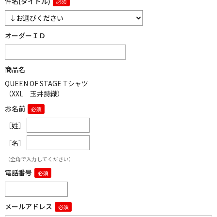
件名(タイトル)
オーダーＩＤ
商品名
QUEEN OF STAGE Tシャツ
（XXL 玉井詩織）
お名前
［姓］
［名］
（全角で入力してください）
電話番号
メールアドレス