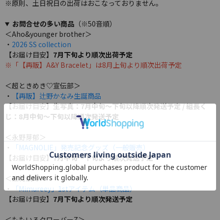
※原則、土日祝日の出荷はおこなっておりません。
お問合せの多い商品
（※50音順）
＜Aho&younger brother＞
・
2026 SS collection
【お届け目安】
7月下旬より順次出荷予定
※「【再販】A&Y Bracelet」は8月上旬より順次出荷予定
＜超ときめき♡宣伝部＞
・
【再販】辻野かなみ生誕商品
【お届け目安】
生写真：7月中旬～下旬以降順次発送予定 / 組長く
じ：8月中旬～下旬以降順次発送予定
＜永野芽郁＞
・
「MAGNOLIE」発売記念グッズ（一般販売）
【お届け目安】
7月中旬～下旬より順次発送予定
＜三村航輝＞
・
「Mimureey」1stアイテム（単品商品）
【お届け目安】
7月下旬より順次発送予定
＜ももいろクローバーZ＞