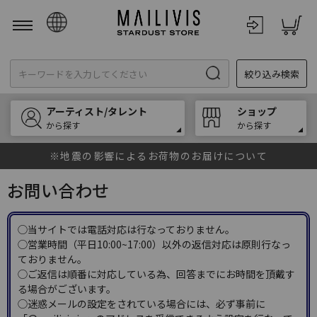
日本語
絞り込み検索
English
한국어
アーティスト/タレント
ショップ
中文
から探す
から探す
※地震の影響によるお荷物のお届けについて
お問い合わせ
◯当サイトでは電話対応は行なっておりません。
◯営業時間（平日10:00~17:00）以外の返信対応は原則行なっ
ておりません。
◯ご返信は順番に対応している為、回答までにお時間を頂戴す
る場合がございます。
◯迷惑メールの設定をされている場合には、必ず事前に