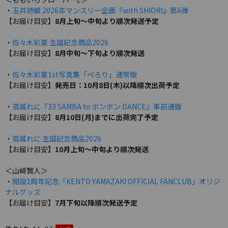
・
玉井詩織 2026年マンスリー企画『with SHIORI』第6弾
【お届け目安】
8月上旬～中旬より順次発送予定
・
佐々木彩夏 生誕記念商品2026
【お届け目安】
8月中旬～下旬より順次発送
・
佐々木彩夏1st写真集「ぺろり」通常版
【お届け目安】
発売日：10月8日(木)以降順次出荷予定
・
高城れに『33 SAMBA to ボンボン DANCE』事前通販
【お届け目安】
8月10日(月)までに出荷完了予定
・
高城れに 生誕記念商品2026
【お届け目安】
10月上旬～中旬より順次発送
＜山﨑賢人＞
・
開設1周年記念「KENTO YAMAZAKI OFFICIAL FANCLUB」オリジ
ナルグッズ
【お届け目安】
7月下旬以降順次発送予定