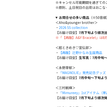
※キャンセル可能期間を過ぎての
※原則、土日祝日の出荷はおこな
お問合せの多い商品
（※50音順
＜Aho&younger brother＞
・
2026 SS collection
【お届け目安】
7月下旬より順次
※「【再販】A&Y Bracelet」
＜超ときめき♡宣伝部＞
・
【再販】辻野かなみ生誕商品
【お届け目安】
生写真：7月中旬～
＜永野芽郁＞
・
「MAGNOLIE」発売記念グッ
【お届け目安】
7月中旬～下旬よ
＜三村航輝＞
・
「Mimureey」1stアイテム（
【お届け目安】
7月下旬より順次