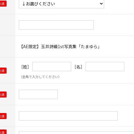
【AE限定】玉井詩織1st写真集「たまゆら」
［姓］
［名］
（全角で入力してください）