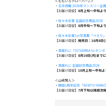
＜ももいろクローバーZ＞
・
玉井詩織 2026年マンスリー企画『w
【お届け目安】
8月上旬～中旬よ
・
佐々木彩夏 生誕記念商品2026
【お届け目安】
8月中旬～下旬よ
・
佐々木彩夏1st写真集「ぺろり
【お届け目安】
発売日：10月8日
・
高城れに『33 SAMBA to ボン
【お届け目安】
8月10日(月)ま
・
高城れに 生誕記念商品2026
【お届け目安】
10月上旬～中旬
＜山﨑賢人＞
・
開設1周年記念「KENTO YAMAZA
【お届け目安】
7月下旬以降順次