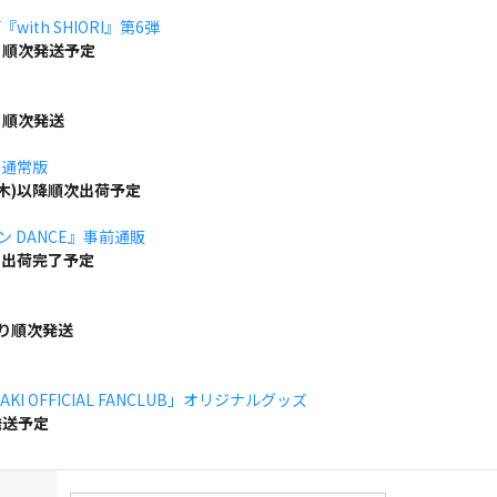
ith SHIORI』第6弾
り順次発送予定
り順次発送
」通常版
(木)以降順次出荷予定
ボン DANCE』事前通販
でに出荷完了予定
より順次発送
KI OFFICIAL FANCLUB」オリジナルグッズ
発送予定