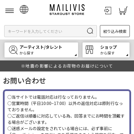
日本語
絞り込み検索
English
한국어
アーティスト/タレント
ショップ
中文
から探す
から探す
※地震の影響によるお荷物のお届けについて
お問い合わせ
◯当サイトでは電話対応は行なっておりません。
◯営業時間（平日10:00~17:00）以外の返信対応は原則行なっ
ておりません。
◯ご返信は順番に対応している為、回答までにお時間を頂戴す
る場合がございます。
◯迷惑メールの設定をされている場合には、必ず事前に