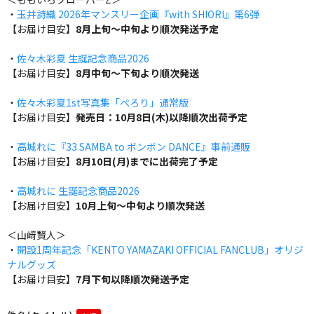
・
玉井詩織 2026年マンスリー企画『with SHIORI』第6弾
【お届け目安】
8月上旬～中旬より順次発送予定
・
佐々木彩夏 生誕記念商品2026
【お届け目安】
8月中旬～下旬より順次発送
・
佐々木彩夏1st写真集「ぺろり」通常版
【お届け目安】
発売日：10月8日(木)以降順次出荷予定
・
高城れに『33 SAMBA to ボンボン DANCE』事前通販
【お届け目安】
8月10日(月)までに出荷完了予定
・
高城れに 生誕記念商品2026
【お届け目安】
10月上旬～中旬より順次発送
＜山﨑賢人＞
・
開設1周年記念「KENTO YAMAZAKI OFFICIAL FANCLUB」オリジ
ナルグッズ
【お届け目安】
7月下旬以降順次発送予定