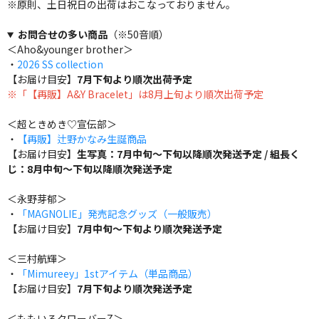
※原則、土日祝日の出荷はおこなっておりません。
お問合せの多い商品
（※50音順）
＜Aho&younger brother＞
・
2026 SS collection
【お届け目安】
7月下旬より順次出荷予定
※「【再販】A&Y Bracelet」は8月上旬より順次出荷予定
＜超ときめき♡宣伝部＞
・
【再販】辻野かなみ生誕商品
【お届け目安】
生写真：7月中旬～下旬以降順次発送予定 / 組長く
じ：8月中旬～下旬以降順次発送予定
＜永野芽郁＞
・
「MAGNOLIE」発売記念グッズ（一般販売）
【お届け目安】
7月中旬～下旬より順次発送予定
＜三村航輝＞
・
「Mimureey」1stアイテム（単品商品）
【お届け目安】
7月下旬より順次発送予定
＜ももいろクローバーZ＞