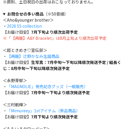
※原則、土日祝日の出荷はおこなっておりません。
お問合せの多い商品
（※50音順）
＜Aho&younger brother＞
・
2026 SS collection
【お届け目安】
7月下旬より順次出荷予定
※「【再販】A&Y Bracelet」は8月上旬より順次出荷予定
＜超ときめき♡宣伝部＞
・
【再販】辻野かなみ生誕商品
【お届け目安】
生写真：7月中旬～下旬以降順次発送予定 / 組長く
じ：8月中旬～下旬以降順次発送予定
＜永野芽郁＞
・
「MAGNOLIE」発売記念グッズ（一般販売）
【お届け目安】
7月中旬～下旬より順次発送予定
＜三村航輝＞
・
「Mimureey」1stアイテム（単品商品）
【お届け目安】
7月下旬より順次発送予定
＜ももいろクローバーZ＞