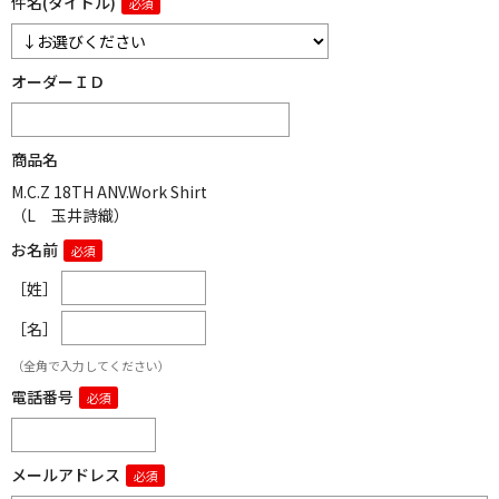
件名(タイトル)
オーダーＩＤ
商品名
M.C.Z 18TH ANV.Work Shirt
（L 玉井詩織）
お名前
［姓］
［名］
（全角で入力してください）
電話番号
メールアドレス