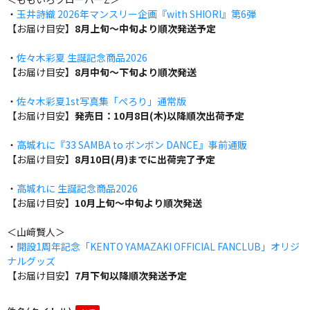
・
玉井詩織 2026年マンスリー企画『with SHIORI』第6弾
【お届け目安】
8月上旬～中旬より順次発送予定
・
佐々木彩夏 生誕記念商品2026
【お届け目安】
8月中旬～下旬より順次発送
・
佐々木彩夏1st写真集「ぺろり」通常版
【お届け目安】
発売日：10月8日(木)以降順次出荷予定
・
高城れに『33 SAMBA to ボンボン DANCE』事前通販
【お届け目安】
8月10日(月)までに出荷完了予定
・
高城れに 生誕記念商品2026
【お届け目安】
10月上旬～中旬より順次発送
＜山﨑賢人＞
・
開設1周年記念「KENTO YAMAZAKI OFFICIAL FANCLUB」オリジ
ナルグッズ
【お届け目安】
7月下旬以降順次発送予定