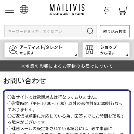
日本語
絞り込み検索
English
한국어
アーティスト/タレント
ショップ
中文
から探す
から探す
※地震の影響によるお荷物のお届けについて
お問い合わせ
◯当サイトでは電話対応は行なっておりません。
◯営業時間（平日10:00~17:00）以外の返信対応は原則行なっ
ておりません。
◯ご返信は順番に対応している為、回答までにお時間を頂戴す
る場合がございます。
◯迷惑メールの設定をされている場合には、必ず事前に