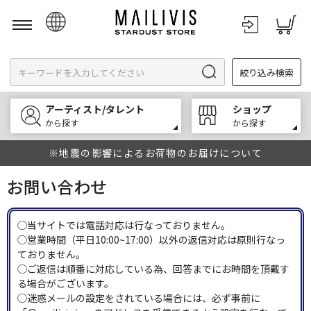
日本語
絞り込み検索
English
한국어
アーティスト/タレント
ショップ
中文
から探す
から探す
※地震の影響によるお荷物のお届けについて
お問い合わせ
◯当サイトでは電話対応は行なっておりません。
◯営業時間（平日10:00~17:00）以外の返信対応は原則行なっ
ておりません。
◯ご返信は順番に対応している為、回答までにお時間を頂戴す
る場合がございます。
◯迷惑メールの設定をされている場合には、必ず事前に