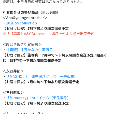
※原則、土日祝日の出荷はおこなっておりません。
お問合せの多い商品
（※50音順）
＜Aho&younger brother＞
・
2026 SS collection
【お届け目安】
7月下旬より順次出荷予定
※「【再販】A&Y Bracelet」は8月上旬より順次出荷予定
＜超ときめき♡宣伝部＞
・
【再販】辻野かなみ生誕商品
【お届け目安】
生写真：7月中旬～下旬以降順次発送予定 / 組長く
じ：8月中旬～下旬以降順次発送予定
＜永野芽郁＞
・
「MAGNOLIE」発売記念グッズ（一般販売）
【お届け目安】
7月中旬～下旬より順次発送予定
＜三村航輝＞
・
「Mimureey」1stアイテム（単品商品）
【お届け目安】
7月下旬より順次発送予定
＜ももいろクローバーZ＞