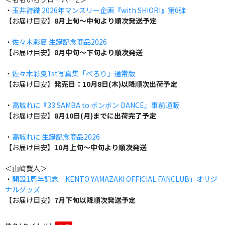
・
玉井詩織 2026年マンスリー企画『with SHIORI』第6弾
【お届け目安】
8月上旬～中旬より順次発送予定
・
佐々木彩夏 生誕記念商品2026
【お届け目安】
8月中旬～下旬より順次発送
・
佐々木彩夏1st写真集「ぺろり」通常版
【お届け目安】
発売日：10月8日(木)以降順次出荷予定
・
高城れに『33 SAMBA to ボンボン DANCE』事前通販
【お届け目安】
8月10日(月)までに出荷完了予定
・
高城れに 生誕記念商品2026
【お届け目安】
10月上旬～中旬より順次発送
＜山﨑賢人＞
・
開設1周年記念「KENTO YAMAZAKI OFFICIAL FANCLUB」オリジ
ナルグッズ
【お届け目安】
7月下旬以降順次発送予定