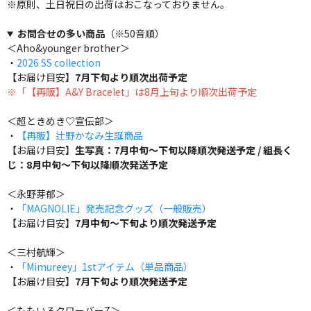
※原則、土日祝日の出荷はおこなっておりません。
お問合せの多い商品
（※50音順）
＜Aho&younger brother＞
・
2026 SS collection
【お届け目安】
7月下旬より順次出荷予定
※「【再販】A&Y Bracelet」は8月上旬より順次出荷予定
＜超ときめき♡宣伝部＞
・
【再販】辻野かなみ生誕商品
【お届け目安】
生写真：7月中旬～下旬以降順次発送予定 / 組長く
じ：8月中旬～下旬以降順次発送予定
＜永野芽郁＞
・
「MAGNOLIE」発売記念グッズ（一般販売）
【お届け目安】
7月中旬～下旬より順次発送予定
＜三村航輝＞
・
「Mimureey」1stアイテム（単品商品）
【お届け目安】
7月下旬より順次発送予定
＜ももいろクローバーZ＞