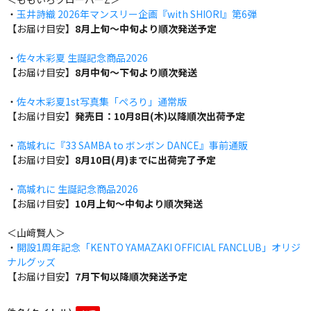
・
玉井詩織 2026年マンスリー企画『with SHIORI』第6弾
【お届け目安】
8月上旬～中旬より順次発送予定
・
佐々木彩夏 生誕記念商品2026
【お届け目安】
8月中旬～下旬より順次発送
・
佐々木彩夏1st写真集「ぺろり」通常版
【お届け目安】
発売日：10月8日(木)以降順次出荷予定
・
高城れに『33 SAMBA to ボンボン DANCE』事前通販
【お届け目安】
8月10日(月)までに出荷完了予定
・
高城れに 生誕記念商品2026
【お届け目安】
10月上旬～中旬より順次発送
＜山﨑賢人＞
・
開設1周年記念「KENTO YAMAZAKI OFFICIAL FANCLUB」オリジ
ナルグッズ
【お届け目安】
7月下旬以降順次発送予定