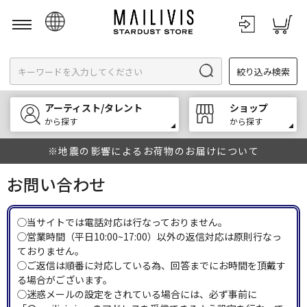
日本語
絞り込み検索
English
한국어
アーティスト/タレント
ショップ
中文
から探す
から探す
※地震の影響によるお荷物のお届けについて
お問い合わせ
◯当サイトでは電話対応は行なっておりません。
◯営業時間（平日10:00~17:00）以外の返信対応は原則行なっ
ておりません。
◯ご返信は順番に対応している為、回答までにお時間を頂戴す
る場合がございます。
◯迷惑メールの設定をされている場合には、必ず事前に