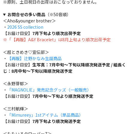
※原則、土日祝日の出荷はおこなっておりません。
お問合せの多い商品
（※50音順）
＜Aho&younger brother＞
・
2026 SS collection
【お届け目安】
7月下旬より順次出荷予定
※「【再販】A&Y Bracelet」は8月上旬より順次出荷予定
＜超ときめき♡宣伝部＞
・
【再販】辻野かなみ生誕商品
【お届け目安】
生写真：7月中旬～下旬以降順次発送予定 / 組長く
じ：8月中旬～下旬以降順次発送予定
＜永野芽郁＞
・
「MAGNOLIE」発売記念グッズ（一般販売）
【お届け目安】
7月中旬～下旬より順次発送予定
＜三村航輝＞
・
「Mimureey」1stアイテム（単品商品）
【お届け目安】
7月下旬より順次発送予定
＜ももいろクローバーZ＞