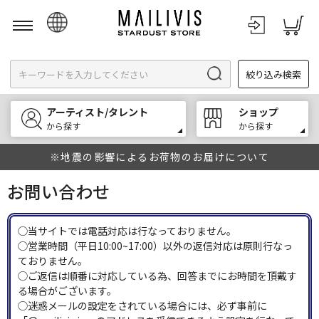
日本語
絞り込み検索
English
한국어
アーティスト/タレント
ショップ
中文
から探す
から探す
※地震の影響によるお荷物のお届けについて
お問い合わせ
◯当サイトでは電話対応は行なっておりません。
◯営業時間（平日10:00~17:00）以外の返信対応は原則行なっ
ておりません。
◯ご返信は順番に対応している為、回答までにお時間を頂戴す
る場合がございます。
◯迷惑メールの設定をされている場合には、必ず事前に