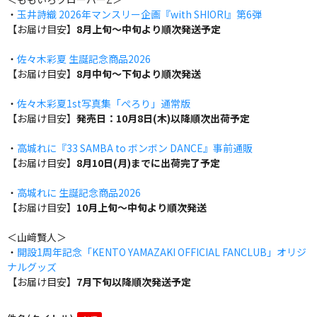
・
玉井詩織 2026年マンスリー企画『with SHIORI』第6弾
【お届け目安】
8月上旬～中旬より順次発送予定
・
佐々木彩夏 生誕記念商品2026
【お届け目安】
8月中旬～下旬より順次発送
・
佐々木彩夏1st写真集「ぺろり」通常版
【お届け目安】
発売日：10月8日(木)以降順次出荷予定
・
高城れに『33 SAMBA to ボンボン DANCE』事前通販
【お届け目安】
8月10日(月)までに出荷完了予定
・
高城れに 生誕記念商品2026
【お届け目安】
10月上旬～中旬より順次発送
＜山﨑賢人＞
・
開設1周年記念「KENTO YAMAZAKI OFFICIAL FANCLUB」オリジ
ナルグッズ
【お届け目安】
7月下旬以降順次発送予定