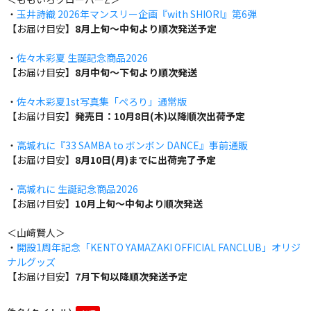
・
玉井詩織 2026年マンスリー企画『with SHIORI』第6弾
【お届け目安】
8月上旬～中旬より順次発送予定
・
佐々木彩夏 生誕記念商品2026
【お届け目安】
8月中旬～下旬より順次発送
・
佐々木彩夏1st写真集「ぺろり」通常版
【お届け目安】
発売日：10月8日(木)以降順次出荷予定
・
高城れに『33 SAMBA to ボンボン DANCE』事前通販
【お届け目安】
8月10日(月)までに出荷完了予定
・
高城れに 生誕記念商品2026
【お届け目安】
10月上旬～中旬より順次発送
＜山﨑賢人＞
・
開設1周年記念「KENTO YAMAZAKI OFFICIAL FANCLUB」オリジ
ナルグッズ
【お届け目安】
7月下旬以降順次発送予定