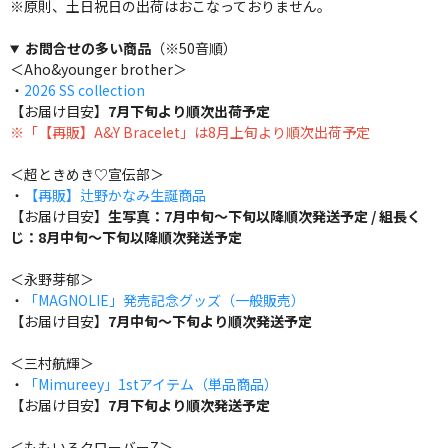
※原則、土日祝日の出荷はおこなっておりません。
お問合せの多い商品
（※50音順）
＜Aho&younger brother＞
・
2026 SS collection
【お届け目安】
7月下旬より順次出荷予定
※「【再販】A&Y Bracelet」は8月上旬より順次出荷予定
＜超ときめき♡宣伝部＞
・
【再販】辻野かなみ生誕商品
【お届け目安】
生写真：7月中旬～下旬以降順次発送予定 / 組長く
じ：8月中旬～下旬以降順次発送予定
＜永野芽郁＞
・
「MAGNOLIE」発売記念グッズ（一般販売）
【お届け目安】
7月中旬～下旬より順次発送予定
＜三村航輝＞
・
「Mimureey」1stアイテム（単品商品）
【お届け目安】
7月下旬より順次発送予定
＜ももいろクローバーZ＞