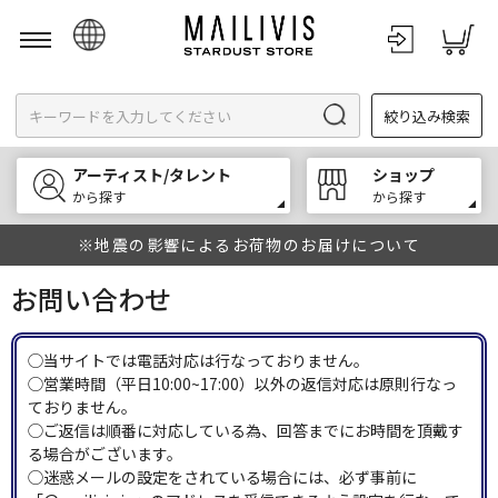
日本語
絞り込み検索
English
한국어
アーティスト/タレント
ショップ
中文
から探す
から探す
※地震の影響によるお荷物のお届けについて
お問い合わせ
◯当サイトでは電話対応は行なっておりません。
◯営業時間（平日10:00~17:00）以外の返信対応は原則行なっ
ておりません。
◯ご返信は順番に対応している為、回答までにお時間を頂戴す
る場合がございます。
◯迷惑メールの設定をされている場合には、必ず事前に