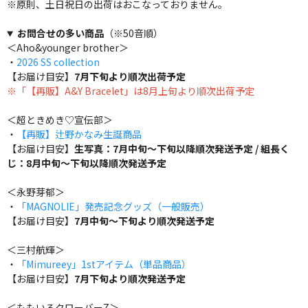
※原則、土日祝日の出荷はおこなっておりません。
お問合せの多い商品
（※50音順）
＜Aho&younger brother＞
・
2026 SS collection
【お届け目安】
7月下旬より順次出荷予定
※「【再販】A&Y Bracelet」は8月上旬より順次出荷予定
＜超ときめき♡宣伝部＞
・
【再販】辻野かなみ生誕商品
【お届け目安】
生写真：7月中旬～下旬以降順次発送予定 / 組長く
じ：8月中旬～下旬以降順次発送予定
＜永野芽郁＞
・
「MAGNOLIE」発売記念グッズ（一般販売）
【お届け目安】
7月中旬～下旬より順次発送予定
＜三村航輝＞
・
「Mimureey」1stアイテム（単品商品）
【お届け目安】
7月下旬より順次発送予定
＜ももいろクローバーZ＞