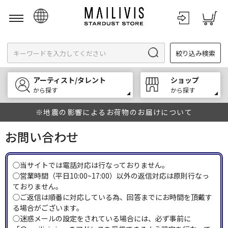
日本語
絞り込み検索
English
한국어
アーティスト/タレント
ショップ
中文
から探す
から探す
※地震の影響によるお荷物のお届けについて
お問い合わせ
◯当サイトでは電話対応は行なっておりません。
◯営業時間（平日10:00~17:00）以外の返信対応は原則行なっ
ておりません。
◯ご返信は順番に対応している為、回答までにお時間を頂戴す
る場合がございます。
◯迷惑メールの設定をされている場合には、必ず事前に