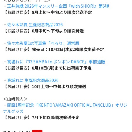
・
玉井詩織 2026年マンスリー企画『with SHIORI』第6弾
【お届け目安】
8月上旬～中旬より順次発送予定
・
佐々木彩夏 生誕記念商品2026
【お届け目安】
8月中旬～下旬より順次発送
・
佐々木彩夏1st写真集「ぺろり」通常版
【お届け目安】
発売日：10月8日(木)以降順次出荷予定
・
高城れに『33 SAMBA to ボンボン DANCE』事前通販
【お届け目安】
8月10日(月)までに出荷完了予定
・
高城れに 生誕記念商品2026
【お届け目安】
10月上旬～中旬より順次発送
＜山﨑賢人＞
・
開設1周年記念「KENTO YAMAZAKI OFFICIAL FANCLUB」オリジ
ナルグッズ
【お届け目安】
7月下旬以降順次発送予定