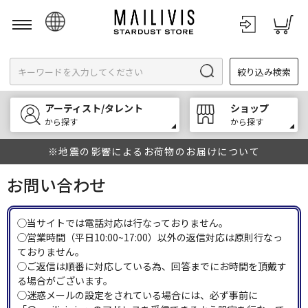
日本語
絞り込み検索
English
한국어
アーティスト/タレント
ショップ
中文
から探す
から探す
※地震の影響によるお荷物のお届けについて
お問い合わせ
◯当サイトでは電話対応は行なっておりません。
◯営業時間（平日10:00~17:00）以外の返信対応は原則行なっ
ておりません。
◯ご返信は順番に対応している為、回答までにお時間を頂戴す
る場合がございます。
◯迷惑メールの設定をされている場合には、必ず事前に