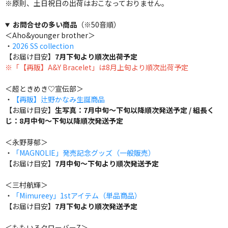
※原則、土日祝日の出荷はおこなっておりません。
お問合せの多い商品
（※50音順）
＜Aho&younger brother＞
・
2026 SS collection
【お届け目安】
7月下旬より順次出荷予定
※「【再販】A&Y Bracelet」は8月上旬より順次出荷予定
＜超ときめき♡宣伝部＞
・
【再販】辻野かなみ生誕商品
【お届け目安】
生写真：7月中旬～下旬以降順次発送予定 / 組長く
じ：8月中旬～下旬以降順次発送予定
＜永野芽郁＞
・
「MAGNOLIE」発売記念グッズ（一般販売）
【お届け目安】
7月中旬～下旬より順次発送予定
＜三村航輝＞
・
「Mimureey」1stアイテム（単品商品）
【お届け目安】
7月下旬より順次発送予定
＜ももいろクローバーZ＞