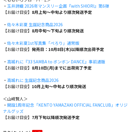
・
玉井詩織 2026年マンスリー企画『with SHIORI』第6弾
【お届け目安】
8月上旬～中旬より順次発送予定
・
佐々木彩夏 生誕記念商品2026
【お届け目安】
8月中旬～下旬より順次発送
・
佐々木彩夏1st写真集「ぺろり」通常版
【お届け目安】
発売日：10月8日(木)以降順次出荷予定
・
高城れに『33 SAMBA to ボンボン DANCE』事前通販
【お届け目安】
8月10日(月)までに出荷完了予定
・
高城れに 生誕記念商品2026
【お届け目安】
10月上旬～中旬より順次発送
＜山﨑賢人＞
・
開設1周年記念「KENTO YAMAZAKI OFFICIAL FANCLUB」オリジ
ナルグッズ
【お届け目安】
7月下旬以降順次発送予定