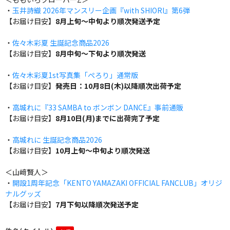
・
玉井詩織 2026年マンスリー企画『with SHIORI』第6弾
【お届け目安】
8月上旬～中旬より順次発送予定
・
佐々木彩夏 生誕記念商品2026
【お届け目安】
8月中旬～下旬より順次発送
・
佐々木彩夏1st写真集「ぺろり」通常版
【お届け目安】
発売日：10月8日(木)以降順次出荷予定
・
高城れに『33 SAMBA to ボンボン DANCE』事前通販
【お届け目安】
8月10日(月)までに出荷完了予定
・
高城れに 生誕記念商品2026
【お届け目安】
10月上旬～中旬より順次発送
＜山﨑賢人＞
・
開設1周年記念「KENTO YAMAZAKI OFFICIAL FANCLUB」オリジ
ナルグッズ
【お届け目安】
7月下旬以降順次発送予定