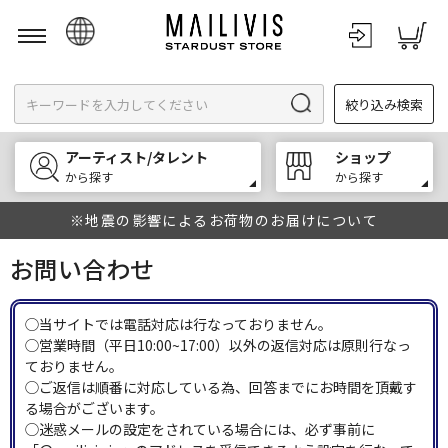
日本語
絞り込み検索
English
한국어
アーティスト/タレント
ショップ
中文
から探す
から探す
※地震の影響によるお荷物のお届けについて
お問い合わせ
◯当サイトでは電話対応は行なっておりません。
◯営業時間（平日10:00~17:00）以外の返信対応は原則行なっ
ておりません。
◯ご返信は順番に対応している為、回答までにお時間を頂戴す
る場合がございます。
◯迷惑メールの設定をされている場合には、必ず事前に