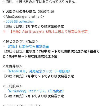
※原則、土日祝日の出荷はおこなっておりません。
お問合せの多い商品
（※50音順）
＜Aho&younger brother＞
・
2026 SS collection
【お届け目安】
7月下旬より順次出荷予定
※「【再販】A&Y Bracelet」は8月上旬より順次出荷予定
＜超ときめき♡宣伝部＞
・
【再販】辻野かなみ生誕商品
【お届け目安】
生写真：7月中旬～下旬以降順次発送予定 / 組長く
じ：8月中旬～下旬以降順次発送予定
＜永野芽郁＞
・
「MAGNOLIE」発売記念グッズ（一般販売）
【お届け目安】
7月中旬～下旬より順次発送予定
＜三村航輝＞
・
「Mimureey」1stアイテム（単品商品）
【お届け目安】
7月下旬より順次発送予定
＜ももいろクローバーZ＞