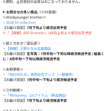
※原則、土日祝日の出荷はおこなっておりません。
お問合せの多い商品
（※50音順）
＜Aho&younger brother＞
・
2026 SS collection
【お届け目安】
7月下旬より順次出荷予定
※「【再販】A&Y Bracelet」は8月上旬より順次出荷予定
＜超ときめき♡宣伝部＞
・
【再販】辻野かなみ生誕商品
【お届け目安】
生写真：7月中旬～下旬以降順次発送予定 / 組長く
じ：8月中旬～下旬以降順次発送予定
＜永野芽郁＞
・
「MAGNOLIE」発売記念グッズ（一般販売）
【お届け目安】
7月中旬～下旬より順次発送予定
＜三村航輝＞
・
「Mimureey」1stアイテム（単品商品）
【お届け目安】
7月下旬より順次発送予定
＜ももいろクローバーZ＞