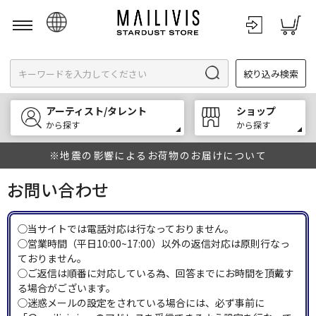
日本語
絞り込み検索
English
한국어
アーティスト/タレント
ショップ
中文
から探す
から探す
※地震の影響によるお荷物のお届けについて
お問い合わせ
◯当サイトでは電話対応は行なっておりません。
◯営業時間（平日10:00~17:00）以外の返信対応は原則行なっ
ておりません。
◯ご返信は順番に対応している為、回答までにお時間を頂戴す
る場合がございます。
◯迷惑メールの設定をされている場合には、必ず事前に