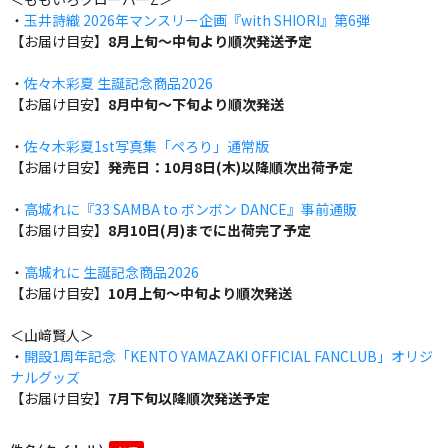
・
玉井詩織 2026年マンスリー企画『with SHIORI』第6弾
【お届け目安】
8月上旬～中旬より順次発送予定
・
佐々木彩夏 生誕記念商品2026
【お届け目安】
8月中旬～下旬より順次発送
・
佐々木彩夏1st写真集「ぺろり」通常版
【お届け目安】
発売日：10月8日(木)以降順次出荷予定
・
高城れに『33 SAMBA to ボンボン DANCE』事前通販
【お届け目安】
8月10日(月)までに出荷完了予定
・
高城れに 生誕記念商品2026
【お届け目安】
10月上旬～中旬より順次発送
＜山﨑賢人＞
・
開設1周年記念「KENTO YAMAZAKI OFFICIAL FANCLUB」オリジ
ナルグッズ
【お届け目安】
7月下旬以降順次発送予定