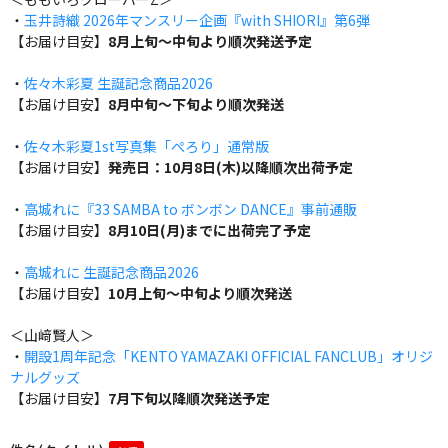
・
玉井詩織 2026年マンスリー企画『with SHIORI』第6弾
【お届け目安】
8月上旬～中旬より順次発送予定
・
佐々木彩夏 生誕記念商品2026
【お届け目安】
8月中旬～下旬より順次発送
・
佐々木彩夏1st写真集「ぺろり」通常版
【お届け目安】
発売日：10月8日(木)以降順次出荷予定
・
高城れに『33 SAMBA to ボンボン DANCE』事前通販
【お届け目安】
8月10日(月)までに出荷完了予定
・
高城れに 生誕記念商品2026
【お届け目安】
10月上旬～中旬より順次発送
＜山﨑賢人＞
・
開設1周年記念「KENTO YAMAZAKI OFFICIAL FANCLUB」オリジ
ナルグッズ
【お届け目安】
7月下旬以降順次発送予定