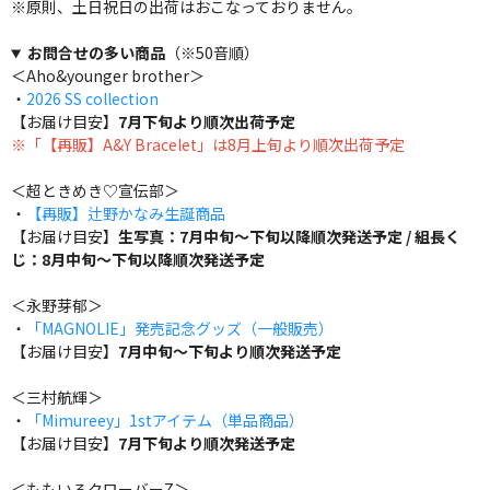
※原則、土日祝日の出荷はおこなっておりません。
お問合せの多い商品
（※50音順）
＜Aho&younger brother＞
・
2026 SS collection
【お届け目安】
7月下旬より順次出荷予定
※「【再販】A&Y Bracelet」は8月上旬より順次出荷予定
＜超ときめき♡宣伝部＞
・
【再販】辻野かなみ生誕商品
【お届け目安】
生写真：7月中旬～下旬以降順次発送予定 / 組長く
じ：8月中旬～下旬以降順次発送予定
＜永野芽郁＞
・
「MAGNOLIE」発売記念グッズ（一般販売）
【お届け目安】
7月中旬～下旬より順次発送予定
＜三村航輝＞
・
「Mimureey」1stアイテム（単品商品）
【お届け目安】
7月下旬より順次発送予定
＜ももいろクローバーZ＞