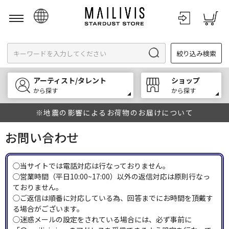
日本語
絞り込み検索
English
한국어
アーティスト/タレント
ショップ
中文
から探す
から探す
※地震の影響によるお荷物のお届けについて
お問い合わせ
◯当サイトでは電話対応は行なっておりません。
◯営業時間（平日10:00~17:00）以外の返信対応は原則行なっ
ておりません。
◯ご返信は順番に対応している為、回答までにお時間を頂戴す
る場合がございます。
◯迷惑メールの設定をされている場合には、必ず事前に