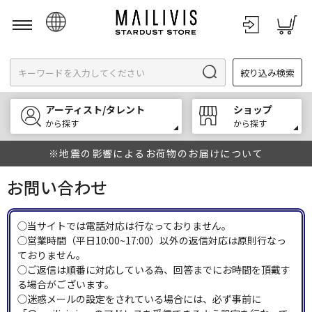
日本語
絞り込み検索
English
한국어
アーティスト/タレント
ショップ
中文
から探す
から探す
※地震の影響によるお荷物のお届けについて
お問い合わせ
◯当サイトでは電話対応は行なっておりません。
◯営業時間（平日10:00~17:00）以外の返信対応は原則行なっ
ておりません。
◯ご返信は順番に対応している為、回答までにお時間を頂戴す
る場合がございます。
◯迷惑メールの設定をされている場合には、必ず事前に