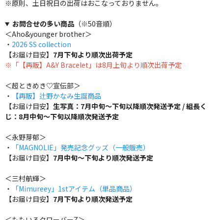
※原則、土日祝日の出荷はおこなっておりません。
お問合せの多い商品
（※50音順）
＜Aho&younger brother＞
・
2026 SS collection
【お届け目安】
7月下旬より順次出荷予定
※「【再販】A&Y Bracelet」は8月上旬より順次出荷予定
＜超ときめき♡宣伝部＞
・
【再販】辻野かなみ生誕商品
【お届け目安】
生写真：7月中旬～下旬以降順次発送予定 / 組長く
じ：8月中旬～下旬以降順次発送予定
＜永野芽郁＞
・
「MAGNOLIE」発売記念グッズ（一般販売）
【お届け目安】
7月中旬～下旬より順次発送予定
＜三村航輝＞
・
「Mimureey」1stアイテム（単品商品）
【お届け目安】
7月下旬より順次発送予定
＜ももいろクローバーZ＞