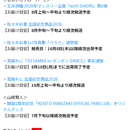
・
玉井詩織 2026年マンスリー企画『with SHIORI』第6弾
【お届け目安】
8月上旬～中旬より順次発送予定
・
佐々木彩夏 生誕記念商品2026
【お届け目安】
8月中旬～下旬より順次発送
・
佐々木彩夏1st写真集「ぺろり」通常版
【お届け目安】
発売日：10月8日(木)以降順次出荷予定
・
高城れに『33 SAMBA to ボンボン DANCE』事前通販
【お届け目安】
8月10日(月)までに出荷完了予定
・
高城れに 生誕記念商品2026
【お届け目安】
10月上旬～中旬より順次発送
＜山﨑賢人＞
・
開設1周年記念「KENTO YAMAZAKI OFFICIAL FANCLUB」オリジ
ナルグッズ
【お届け目安】
7月下旬以降順次発送予定