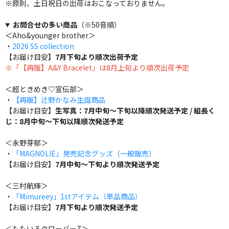
※原則、土日祝日の出荷はおこなっておりません。
お問合せの多い商品
（※50音順）
＜Aho&younger brother＞
・
2026 SS collection
【お届け目安】
7月下旬より順次出荷予定
※「【再販】A&Y Bracelet」は8月上旬より順次出荷予定
＜超ときめき♡宣伝部＞
・
【再販】辻野かなみ生誕商品
【お届け目安】
生写真：7月中旬～下旬以降順次発送予定 / 組長く
じ：8月中旬～下旬以降順次発送予定
＜永野芽郁＞
・
「MAGNOLIE」発売記念グッズ（一般販売）
【お届け目安】
7月中旬～下旬より順次発送予定
＜三村航輝＞
・
「Mimureey」1stアイテム（単品商品）
【お届け目安】
7月下旬より順次発送予定
＜ももいろクローバーZ＞