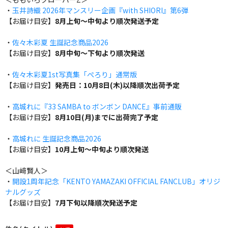
・
玉井詩織 2026年マンスリー企画『with SHIORI』第6弾
【お届け目安】
8月上旬～中旬より順次発送予定
・
佐々木彩夏 生誕記念商品2026
【お届け目安】
8月中旬～下旬より順次発送
・
佐々木彩夏1st写真集「ぺろり」通常版
【お届け目安】
発売日：10月8日(木)以降順次出荷予定
・
高城れに『33 SAMBA to ボンボン DANCE』事前通販
【お届け目安】
8月10日(月)までに出荷完了予定
・
高城れに 生誕記念商品2026
【お届け目安】
10月上旬～中旬より順次発送
＜山﨑賢人＞
・
開設1周年記念「KENTO YAMAZAKI OFFICIAL FANCLUB」オリジ
ナルグッズ
【お届け目安】
7月下旬以降順次発送予定