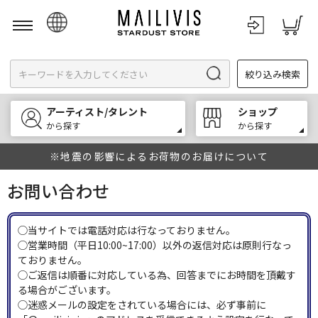
日本語
絞り込み検索
English
한국어
アーティスト/タレント
ショップ
中文
から探す
から探す
※地震の影響によるお荷物のお届けについて
お問い合わせ
◯当サイトでは電話対応は行なっておりません。
◯営業時間（平日10:00~17:00）以外の返信対応は原則行なっ
ておりません。
◯ご返信は順番に対応している為、回答までにお時間を頂戴す
る場合がございます。
◯迷惑メールの設定をされている場合には、必ず事前に