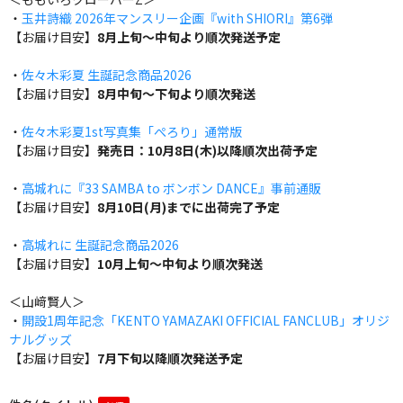
・
玉井詩織 2026年マンスリー企画『with SHIORI』第6弾
【お届け目安】
8月上旬～中旬より順次発送予定
・
佐々木彩夏 生誕記念商品2026
【お届け目安】
8月中旬～下旬より順次発送
・
佐々木彩夏1st写真集「ぺろり」通常版
【お届け目安】
発売日：10月8日(木)以降順次出荷予定
・
高城れに『33 SAMBA to ボンボン DANCE』事前通販
【お届け目安】
8月10日(月)までに出荷完了予定
・
高城れに 生誕記念商品2026
【お届け目安】
10月上旬～中旬より順次発送
＜山﨑賢人＞
・
開設1周年記念「KENTO YAMAZAKI OFFICIAL FANCLUB」オリジ
ナルグッズ
【お届け目安】
7月下旬以降順次発送予定