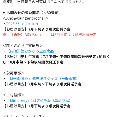
※原則、土日祝日の出荷はおこなっておりません。
お問合せの多い商品
（※50音順）
＜Aho&younger brother＞
・
2026 SS collection
【お届け目安】
7月下旬より順次出荷予定
※「【再販】A&Y Bracelet」は8月上旬より順次出荷予定
＜超ときめき♡宣伝部＞
・
【再販】辻野かなみ生誕商品
【お届け目安】
生写真：7月中旬～下旬以降順次発送予定 / 組長く
じ：8月中旬～下旬以降順次発送予定
＜永野芽郁＞
・
「MAGNOLIE」発売記念グッズ（一般販売）
【お届け目安】
7月中旬～下旬より順次発送予定
＜三村航輝＞
・
「Mimureey」1stアイテム（単品商品）
【お届け目安】
7月下旬より順次発送予定
＜ももいろクローバーZ＞