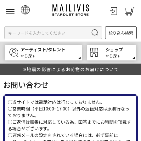
日本語
絞り込み検索
English
한국어
アーティスト/タレント
ショップ
中文
から探す
から探す
※地震の影響によるお荷物のお届けについて
お問い合わせ
◯当サイトでは電話対応は行なっておりません。
◯営業時間（平日10:00~17:00）以外の返信対応は原則行なっ
ておりません。
◯ご返信は順番に対応している為、回答までにお時間を頂戴す
る場合がございます。
◯迷惑メールの設定をされている場合には、必ず事前に