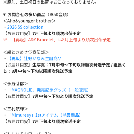
※原則、土日祝日の出荷はおこなっておりません。
お問合せの多い商品
（※50音順）
＜Aho&younger brother＞
・
2026 SS collection
【お届け目安】
7月下旬より順次出荷予定
※「【再販】A&Y Bracelet」は8月上旬より順次出荷予定
＜超ときめき♡宣伝部＞
・
【再販】辻野かなみ生誕商品
【お届け目安】
生写真：7月中旬～下旬以降順次発送予定 / 組長く
じ：8月中旬～下旬以降順次発送予定
＜永野芽郁＞
・
「MAGNOLIE」発売記念グッズ（一般販売）
【お届け目安】
7月中旬～下旬より順次発送予定
＜三村航輝＞
・
「Mimureey」1stアイテム（単品商品）
【お届け目安】
7月下旬より順次発送予定
＜ももいろクローバーZ＞