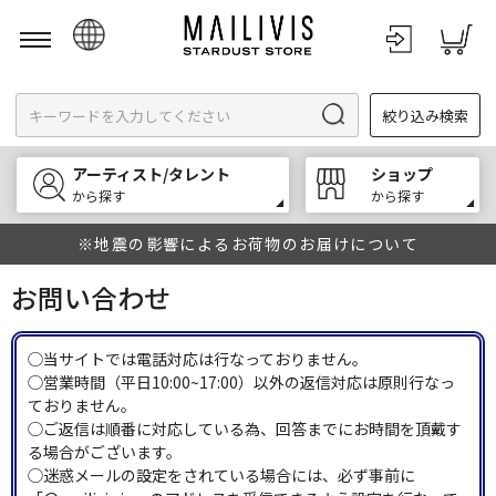
日本語
絞り込み検索
English
한국어
アーティスト/タレント
ショップ
中文
から探す
から探す
※地震の影響によるお荷物のお届けについて
お問い合わせ
◯当サイトでは電話対応は行なっておりません。
◯営業時間（平日10:00~17:00）以外の返信対応は原則行なっ
ておりません。
◯ご返信は順番に対応している為、回答までにお時間を頂戴す
る場合がございます。
◯迷惑メールの設定をされている場合には、必ず事前に