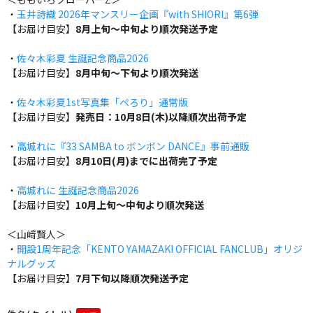
・
玉井詩織 2026年マンスリー企画『with SHIORI』第6弾
【お届け目安】
8月上旬～中旬より順次発送予定
・
佐々木彩夏 生誕記念商品2026
【お届け目安】
8月中旬～下旬より順次発送
・
佐々木彩夏1st写真集「ぺろり」通常版
【お届け目安】
発売日：10月8日(木)以降順次出荷予定
・
高城れに『33 SAMBA to ボンボン DANCE』事前通販
【お届け目安】
8月10日(月)までに出荷完了予定
・
高城れに 生誕記念商品2026
【お届け目安】
10月上旬～中旬より順次発送
＜山﨑賢人＞
・
開設1周年記念「KENTO YAMAZAKI OFFICIAL FANCLUB」オリジ
ナルグッズ
【お届け目安】
7月下旬以降順次発送予定