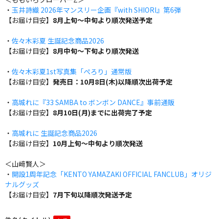
・
玉井詩織 2026年マンスリー企画『with SHIORI』第6弾
【お届け目安】
8月上旬～中旬より順次発送予定
・
佐々木彩夏 生誕記念商品2026
【お届け目安】
8月中旬～下旬より順次発送
・
佐々木彩夏1st写真集「ぺろり」通常版
【お届け目安】
発売日：10月8日(木)以降順次出荷予定
・
高城れに『33 SAMBA to ボンボン DANCE』事前通販
【お届け目安】
8月10日(月)までに出荷完了予定
・
高城れに 生誕記念商品2026
【お届け目安】
10月上旬～中旬より順次発送
＜山﨑賢人＞
・
開設1周年記念「KENTO YAMAZAKI OFFICIAL FANCLUB」オリジ
ナルグッズ
【お届け目安】
7月下旬以降順次発送予定