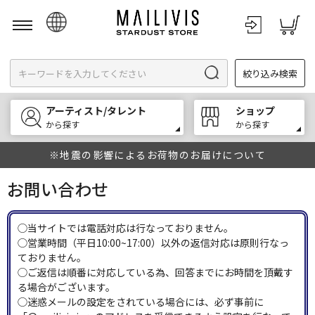
日本語
絞り込み検索
English
한국어
アーティスト/タレント
ショップ
中文
から探す
から探す
※地震の影響によるお荷物のお届けについて
お問い合わせ
◯当サイトでは電話対応は行なっておりません。
◯営業時間（平日10:00~17:00）以外の返信対応は原則行なっ
ておりません。
◯ご返信は順番に対応している為、回答までにお時間を頂戴す
る場合がございます。
◯迷惑メールの設定をされている場合には、必ず事前に