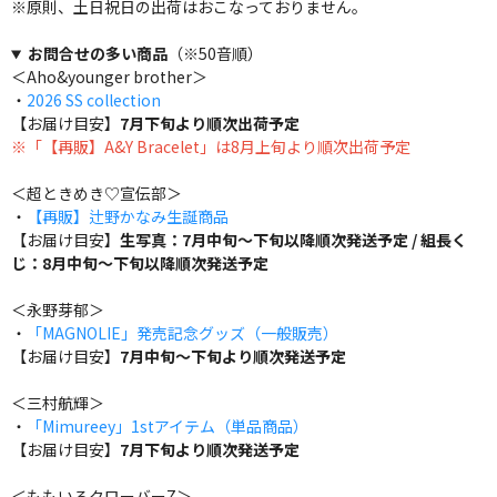
※原則、土日祝日の出荷はおこなっておりません。
お問合せの多い商品
（※50音順）
＜Aho&younger brother＞
・
2026 SS collection
【お届け目安】
7月下旬より順次出荷予定
※「【再販】A&Y Bracelet」は8月上旬より順次出荷予定
＜超ときめき♡宣伝部＞
・
【再販】辻野かなみ生誕商品
【お届け目安】
生写真：7月中旬～下旬以降順次発送予定 / 組長く
じ：8月中旬～下旬以降順次発送予定
＜永野芽郁＞
・
「MAGNOLIE」発売記念グッズ（一般販売）
【お届け目安】
7月中旬～下旬より順次発送予定
＜三村航輝＞
・
「Mimureey」1stアイテム（単品商品）
【お届け目安】
7月下旬より順次発送予定
＜ももいろクローバーZ＞