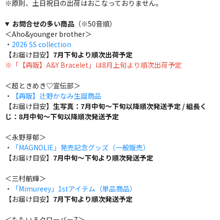
※原則、土日祝日の出荷はおこなっておりません。
お問合せの多い商品
（※50音順）
＜Aho&younger brother＞
・
2026 SS collection
【お届け目安】
7月下旬より順次出荷予定
※「【再販】A&Y Bracelet」は8月上旬より順次出荷予定
＜超ときめき♡宣伝部＞
・
【再販】辻野かなみ生誕商品
【お届け目安】
生写真：7月中旬～下旬以降順次発送予定 / 組長く
じ：8月中旬～下旬以降順次発送予定
＜永野芽郁＞
・
「MAGNOLIE」発売記念グッズ（一般販売）
【お届け目安】
7月中旬～下旬より順次発送予定
＜三村航輝＞
・
「Mimureey」1stアイテム（単品商品）
【お届け目安】
7月下旬より順次発送予定
＜ももいろクローバーZ＞