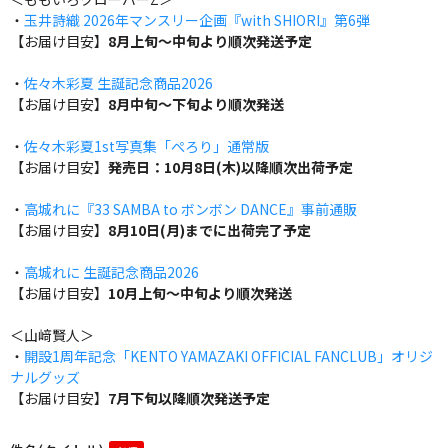
・
玉井詩織 2026年マンスリー企画『with SHIORI』第6弾
【お届け目安】
8月上旬～中旬より順次発送予定
・
佐々木彩夏 生誕記念商品2026
【お届け目安】
8月中旬～下旬より順次発送
・
佐々木彩夏1st写真集「ぺろり」通常版
【お届け目安】
発売日：10月8日(木)以降順次出荷予定
・
高城れに『33 SAMBA to ボンボン DANCE』事前通販
【お届け目安】
8月10日(月)までに出荷完了予定
・
高城れに 生誕記念商品2026
【お届け目安】
10月上旬～中旬より順次発送
＜山﨑賢人＞
・
開設1周年記念「KENTO YAMAZAKI OFFICIAL FANCLUB」オリジ
ナルグッズ
【お届け目安】
7月下旬以降順次発送予定