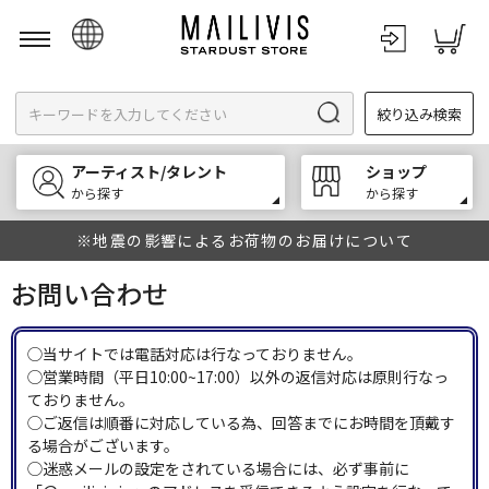
日本語
絞り込み検索
English
한국어
アーティスト/タレント
ショップ
中文
から探す
から探す
※地震の影響によるお荷物のお届けについて
お問い合わせ
◯当サイトでは電話対応は行なっておりません。
◯営業時間（平日10:00~17:00）以外の返信対応は原則行なっ
ておりません。
◯ご返信は順番に対応している為、回答までにお時間を頂戴す
る場合がございます。
◯迷惑メールの設定をされている場合には、必ず事前に