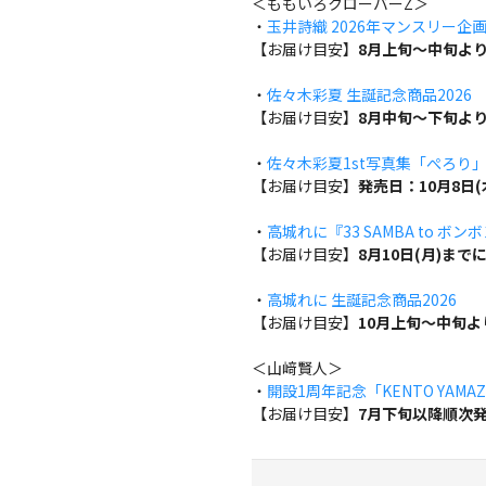
＜ももいろクローバーZ＞
・
玉井詩織 2026年マンスリー企画『w
【お届け目安】
8月上旬～中旬よ
・
佐々木彩夏 生誕記念商品2026
【お届け目安】
8月中旬～下旬よ
・
佐々木彩夏1st写真集「ぺろり
【お届け目安】
発売日：10月8日
・
高城れに『33 SAMBA to ボン
【お届け目安】
8月10日(月)ま
・
高城れに 生誕記念商品2026
【お届け目安】
10月上旬～中旬
＜山﨑賢人＞
・
開設1周年記念「KENTO YAMAZA
【お届け目安】
7月下旬以降順次