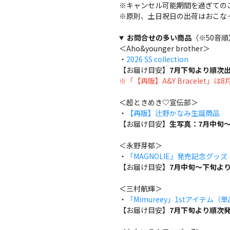
※キャンセル可能期間を過ぎての
※原則、土日祝日の出荷はおこな
お問合せの多い商品
（※50音順
＜Aho&younger brother＞
・
2026 SS collection
【お届け目安】
7月下旬より順次
※「【再販】A&Y Bracelet」
＜超ときめき♡宣伝部＞
・
【再販】辻野かなみ生誕商品
【お届け目安】
生写真：7月中旬～
＜永野芽郁＞
・
「MAGNOLIE」発売記念グッ
【お届け目安】
7月中旬～下旬よ
＜三村航輝＞
・
「Mimureey」1stアイテム（
【お届け目安】
7月下旬より順次