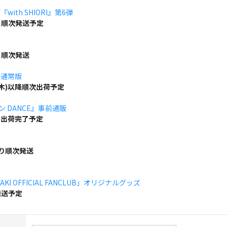
ith SHIORI』第6弾
り順次発送予定
り順次発送
」通常版
(木)以降順次出荷予定
ボン DANCE』事前通販
でに出荷完了予定
より順次発送
KI OFFICIAL FANCLUB」オリジナルグッズ
発送予定