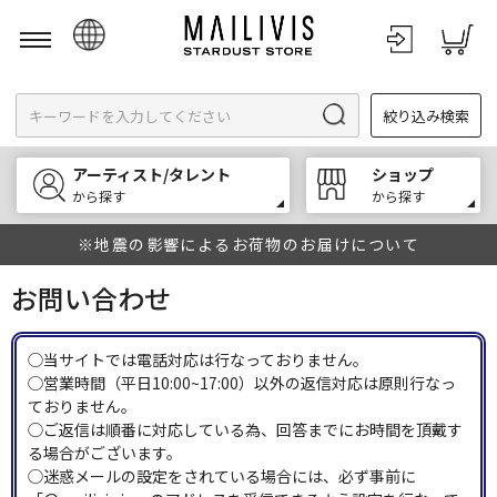
日本語
絞り込み検索
English
한국어
アーティスト/タレント
ショップ
中文
から探す
から探す
※地震の影響によるお荷物のお届けについて
お問い合わせ
◯当サイトでは電話対応は行なっておりません。
◯営業時間（平日10:00~17:00）以外の返信対応は原則行なっ
ておりません。
◯ご返信は順番に対応している為、回答までにお時間を頂戴す
る場合がございます。
◯迷惑メールの設定をされている場合には、必ず事前に