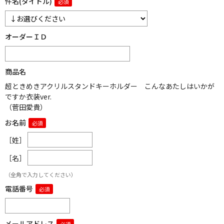
件名(タイトル)
オーダーＩＤ
商品名
超ときめきアクリルスタンドキーホルダー こんなあたしはいかが
ですか衣装ver.
（菅田愛貴）
お名前
［姓］
［名］
（全角で入力してください）
電話番号
メールアドレス