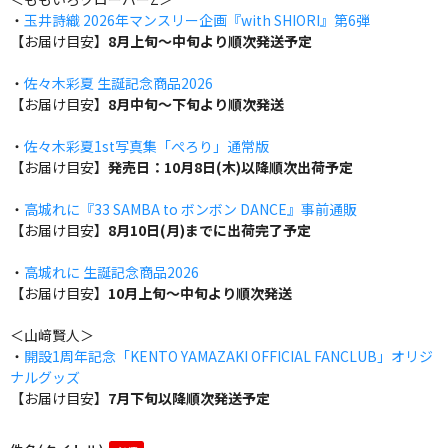
・
玉井詩織 2026年マンスリー企画『with SHIORI』第6弾
【お届け目安】
8月上旬～中旬より順次発送予定
・
佐々木彩夏 生誕記念商品2026
【お届け目安】
8月中旬～下旬より順次発送
・
佐々木彩夏1st写真集「ぺろり」通常版
【お届け目安】
発売日：10月8日(木)以降順次出荷予定
・
高城れに『33 SAMBA to ボンボン DANCE』事前通販
【お届け目安】
8月10日(月)までに出荷完了予定
・
高城れに 生誕記念商品2026
【お届け目安】
10月上旬～中旬より順次発送
＜山﨑賢人＞
・
開設1周年記念「KENTO YAMAZAKI OFFICIAL FANCLUB」オリジ
ナルグッズ
【お届け目安】
7月下旬以降順次発送予定