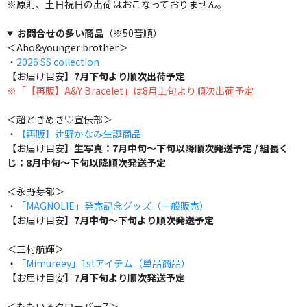
※原則、土日祝日の出荷はおこなっておりません。
お問合せの多い商品
（※50音順）
＜Aho&younger brother＞
・
2026 SS collection
【お届け目安】
7月下旬より順次出荷予定
※「【再販】A&Y Bracelet」は8月上旬より順次出荷予定
＜超ときめき♡宣伝部＞
・
【再販】辻野かなみ生誕商品
【お届け目安】
生写真：7月中旬～下旬以降順次発送予定 / 組長く
じ：8月中旬～下旬以降順次発送予定
＜永野芽郁＞
・
「MAGNOLIE」発売記念グッズ（一般販売）
【お届け目安】
7月中旬～下旬より順次発送予定
＜三村航輝＞
・
「Mimureey」1stアイテム（単品商品）
【お届け目安】
7月下旬より順次発送予定
＜ももいろクローバーZ＞