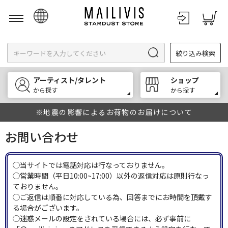
日本語
絞り込み検索
English
한국어
アーティスト/タレント
ショップ
中文
から探す
から探す
※地震の影響によるお荷物のお届けについて
お問い合わせ
◯当サイトでは電話対応は行なっておりません。
◯営業時間（平日10:00~17:00）以外の返信対応は原則行なっ
ておりません。
◯ご返信は順番に対応している為、回答までにお時間を頂戴す
る場合がございます。
◯迷惑メールの設定をされている場合には、必ず事前に