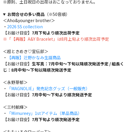
※原則、土日祝日の出荷はおこなっておりません。
お問合せの多い商品
（※50音順）
＜Aho&younger brother＞
・
2026 SS collection
【お届け目安】
7月下旬より順次出荷予定
※「【再販】A&Y Bracelet」は8月上旬より順次出荷予定
＜超ときめき♡宣伝部＞
・
【再販】辻野かなみ生誕商品
【お届け目安】
生写真：7月中旬～下旬以降順次発送予定 / 組長く
じ：8月中旬～下旬以降順次発送予定
＜永野芽郁＞
・
「MAGNOLIE」発売記念グッズ（一般販売）
【お届け目安】
7月中旬～下旬より順次発送予定
＜三村航輝＞
・
「Mimureey」1stアイテム（単品商品）
【お届け目安】
7月下旬より順次発送予定
＜ももいろクローバーZ＞