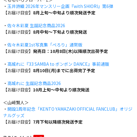
・
玉井詩織 2026年マンスリー企画『with SHIORI』第6弾
【お届け目安】
8月上旬～中旬より順次発送予定
・
佐々木彩夏 生誕記念商品2026
【お届け目安】
8月中旬～下旬より順次発送
・
佐々木彩夏1st写真集「ぺろり」通常版
【お届け目安】
発売日：10月8日(木)以降順次出荷予定
・
高城れに『33 SAMBA to ボンボン DANCE』事前通販
【お届け目安】
8月10日(月)までに出荷完了予定
・
高城れに 生誕記念商品2026
【お届け目安】
10月上旬～中旬より順次発送
＜山﨑賢人＞
・
開設1周年記念「KENTO YAMAZAKI OFFICIAL FANCLUB」オリジ
ナルグッズ
【お届け目安】
7月下旬以降順次発送予定