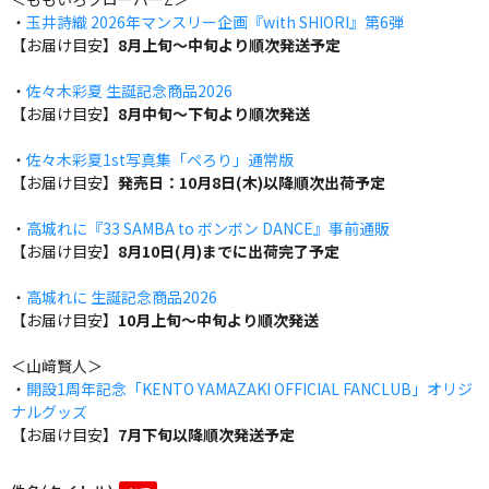
・
玉井詩織 2026年マンスリー企画『with SHIORI』第6弾
【お届け目安】
8月上旬～中旬より順次発送予定
・
佐々木彩夏 生誕記念商品2026
【お届け目安】
8月中旬～下旬より順次発送
・
佐々木彩夏1st写真集「ぺろり」通常版
【お届け目安】
発売日：10月8日(木)以降順次出荷予定
・
高城れに『33 SAMBA to ボンボン DANCE』事前通販
【お届け目安】
8月10日(月)までに出荷完了予定
・
高城れに 生誕記念商品2026
【お届け目安】
10月上旬～中旬より順次発送
＜山﨑賢人＞
・
開設1周年記念「KENTO YAMAZAKI OFFICIAL FANCLUB」オリジ
ナルグッズ
【お届け目安】
7月下旬以降順次発送予定