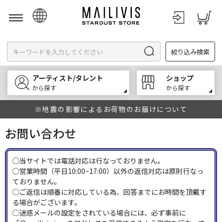
日本語
絞り込み検索
English
한국어
アーティスト/タレント
ショップ
中文
から探す
から探す
※地震の影響によるお荷物のお届けについて
お問い合わせ
◯当サイトでは電話対応は行なっておりません。
◯営業時間（平日10:00~17:00）以外の返信対応は原則行なっ
ておりません。
◯ご返信は順番に対応している為、回答までにお時間を頂戴す
る場合がございます。
◯迷惑メールの設定をされている場合には、必ず事前に