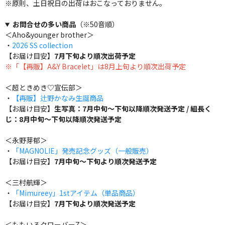
※原則、土日祝日の出荷はおこなっておりません。
お問合せの多い商品
（※50音順）
＜Aho&younger brother＞
・
2026 SS collection
【お届け目安】
7月下旬より順次出荷予定
※「【再販】A&Y Bracelet」は8月上旬より順次出荷予定
＜超ときめき♡宣伝部＞
・
【再販】辻野かなみ生誕商品
【お届け目安】
生写真：7月中旬～下旬以降順次発送予定 / 組長く
じ：8月中旬～下旬以降順次発送予定
＜永野芽郁＞
・
「MAGNOLIE」発売記念グッズ（一般販売）
【お届け目安】
7月中旬～下旬より順次発送予定
＜三村航輝＞
・
「Mimureey」1stアイテム（単品商品）
【お届け目安】
7月下旬より順次発送予定
＜ももいろクローバーZ＞