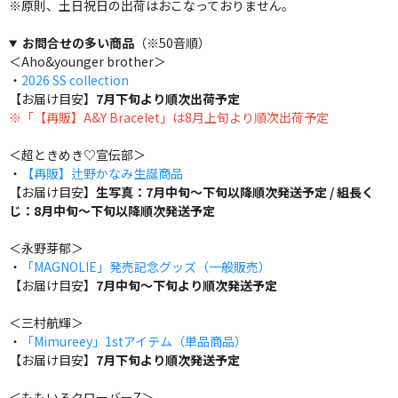
※原則、土日祝日の出荷はおこなっておりません。
お問合せの多い商品
（※50音順）
＜Aho&younger brother＞
・
2026 SS collection
【お届け目安】
7月下旬より順次出荷予定
※「【再販】A&Y Bracelet」は8月上旬より順次出荷予定
＜超ときめき♡宣伝部＞
・
【再販】辻野かなみ生誕商品
【お届け目安】
生写真：7月中旬～下旬以降順次発送予定 / 組長く
じ：8月中旬～下旬以降順次発送予定
＜永野芽郁＞
・
「MAGNOLIE」発売記念グッズ（一般販売）
【お届け目安】
7月中旬～下旬より順次発送予定
＜三村航輝＞
・
「Mimureey」1stアイテム（単品商品）
【お届け目安】
7月下旬より順次発送予定
＜ももいろクローバーZ＞