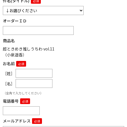
件名(タイトル)
オーダーＩＤ
商品名
超ときめき推しうちわ vol.11
（小泉遥香）
お名前
［姓］
［名］
（全角で入力してください）
電話番号
メールアドレス