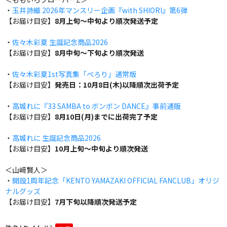
・
玉井詩織 2026年マンスリー企画『with SHIORI』第6弾
【お届け目安】
8月上旬～中旬より順次発送予定
・
佐々木彩夏 生誕記念商品2026
【お届け目安】
8月中旬～下旬より順次発送
・
佐々木彩夏1st写真集「ぺろり」通常版
【お届け目安】
発売日：10月8日(木)以降順次出荷予定
・
高城れに『33 SAMBA to ボンボン DANCE』事前通販
【お届け目安】
8月10日(月)までに出荷完了予定
・
高城れに 生誕記念商品2026
【お届け目安】
10月上旬～中旬より順次発送
＜山﨑賢人＞
・
開設1周年記念「KENTO YAMAZAKI OFFICIAL FANCLUB」オリジ
ナルグッズ
【お届け目安】
7月下旬以降順次発送予定