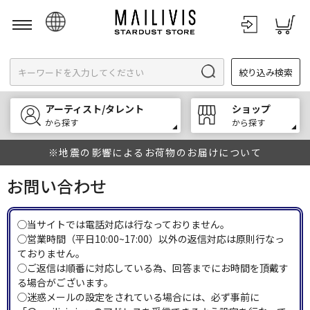
日本語
絞り込み検索
English
한국어
アーティスト/タレント
ショップ
中文
から探す
から探す
※地震の影響によるお荷物のお届けについて
お問い合わせ
◯当サイトでは電話対応は行なっておりません。
◯営業時間（平日10:00~17:00）以外の返信対応は原則行なっ
ておりません。
◯ご返信は順番に対応している為、回答までにお時間を頂戴す
る場合がございます。
◯迷惑メールの設定をされている場合には、必ず事前に