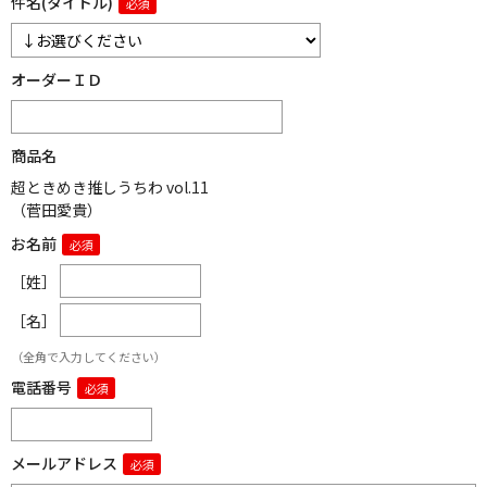
件名(タイトル)
オーダーＩＤ
商品名
超ときめき推しうちわ vol.11
（菅田愛貴）
お名前
［姓］
［名］
（全角で入力してください）
電話番号
メールアドレス