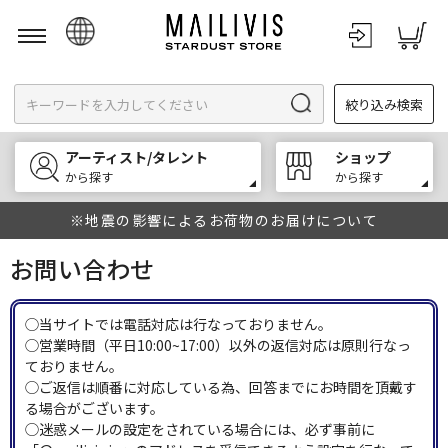
日本語
絞り込み検索
English
한국어
アーティスト/タレント
ショップ
中文
から探す
から探す
※地震の影響によるお荷物のお届けについて
お問い合わせ
◯当サイトでは電話対応は行なっておりません。
◯営業時間（平日10:00~17:00）以外の返信対応は原則行なっ
ておりません。
◯ご返信は順番に対応している為、回答までにお時間を頂戴す
る場合がございます。
◯迷惑メールの設定をされている場合には、必ず事前に