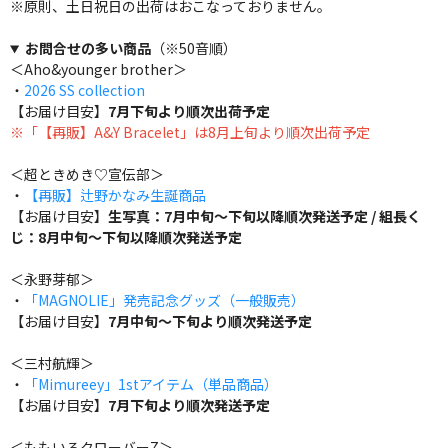
※原則、土日祝日の出荷はおこなっておりません。
お問合せの多い商品
（※50音順）
＜Aho&younger brother＞
・
2026 SS collection
【お届け目安】
7月下旬より順次出荷予定
※「【再販】A&Y Bracelet」は8月上旬より順次出荷予定
＜超ときめき♡宣伝部＞
・
【再販】辻野かなみ生誕商品
【お届け目安】
生写真：7月中旬～下旬以降順次発送予定 / 組長く
じ：8月中旬～下旬以降順次発送予定
＜永野芽郁＞
・
「MAGNOLIE」発売記念グッズ（一般販売）
【お届け目安】
7月中旬～下旬より順次発送予定
＜三村航輝＞
・
「Mimureey」1stアイテム（単品商品）
【お届け目安】
7月下旬より順次発送予定
＜ももいろクローバーZ＞