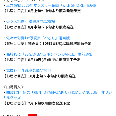
・
玉井詩織 2026年マンスリー企画『with SHIORI』第6弾
【お届け目安】
8月上旬～中旬より順次発送予定
・
佐々木彩夏 生誕記念商品2026
【お届け目安】
8月中旬～下旬より順次発送
・
佐々木彩夏1st写真集「ぺろり」通常版
【お届け目安】
発売日：10月8日(木)以降順次出荷予定
・
高城れに『33 SAMBA to ボンボン DANCE』事前通販
【お届け目安】
8月10日(月)までに出荷完了予定
・
高城れに 生誕記念商品2026
【お届け目安】
10月上旬～中旬より順次発送
＜山﨑賢人＞
・
開設1周年記念「KENTO YAMAZAKI OFFICIAL FANCLUB」オリジ
ナルグッズ
【お届け目安】
7月下旬以降順次発送予定