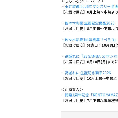
＜ももいろクローバーZ＞
・
玉井詩織 2026年マンスリー企画『w
【お届け目安】
8月上旬～中旬よ
・
佐々木彩夏 生誕記念商品2026
【お届け目安】
8月中旬～下旬よ
・
佐々木彩夏1st写真集「ぺろり
【お届け目安】
発売日：10月8日
・
高城れに『33 SAMBA to ボン
【お届け目安】
8月10日(月)ま
・
高城れに 生誕記念商品2026
【お届け目安】
10月上旬～中旬
＜山﨑賢人＞
・
開設1周年記念「KENTO YAMAZA
【お届け目安】
7月下旬以降順次