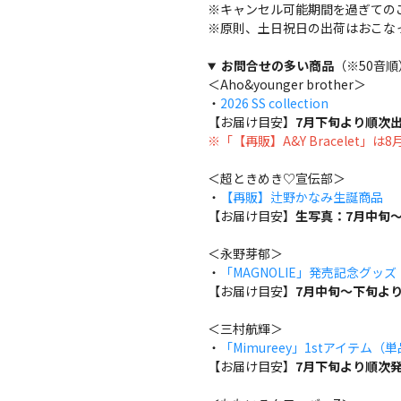
※キャンセル可能期間を過ぎての
※原則、土日祝日の出荷はおこな
お問合せの多い商品
（※50音順
＜Aho&younger brother＞
・
2026 SS collection
【お届け目安】
7月下旬より順次
※「【再販】A&Y Bracelet」
＜超ときめき♡宣伝部＞
・
【再販】辻野かなみ生誕商品
【お届け目安】
生写真：7月中旬～
＜永野芽郁＞
・
「MAGNOLIE」発売記念グッ
【お届け目安】
7月中旬～下旬よ
＜三村航輝＞
・
「Mimureey」1stアイテム（
【お届け目安】
7月下旬より順次