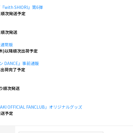
ith SHIORI』第6弾
り順次発送予定
り順次発送
」通常版
(木)以降順次出荷予定
ボン DANCE』事前通販
でに出荷完了予定
より順次発送
KI OFFICIAL FANCLUB」オリジナルグッズ
発送予定