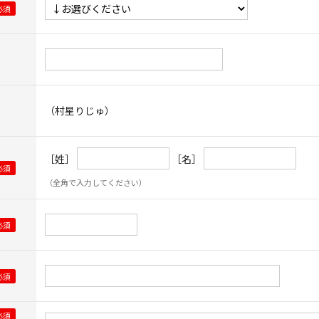
（村星りじゅ）
［姓］
［名］
（全角で入力してください）