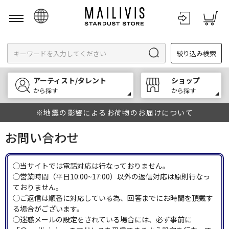
日本語
絞り込み検索
English
한국어
アーティスト/タレント
ショップ
中文
から探す
から探す
※地震の影響によるお荷物のお届けについて
お問い合わせ
◯当サイトでは電話対応は行なっておりません。
◯営業時間（平日10:00~17:00）以外の返信対応は原則行なっ
ておりません。
◯ご返信は順番に対応している為、回答までにお時間を頂戴す
る場合がございます。
◯迷惑メールの設定をされている場合には、必ず事前に