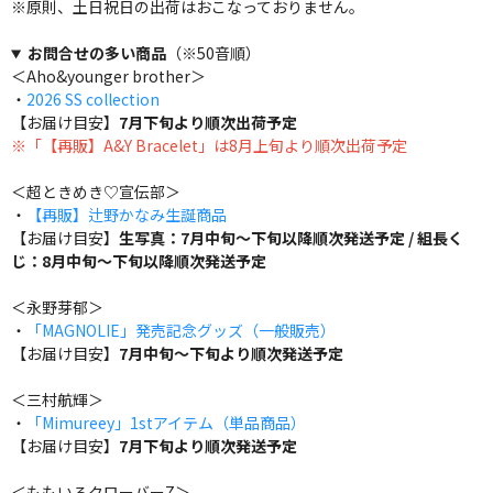
※原則、土日祝日の出荷はおこなっておりません。
お問合せの多い商品
（※50音順）
＜Aho&younger brother＞
・
2026 SS collection
【お届け目安】
7月下旬より順次出荷予定
※「【再販】A&Y Bracelet」は8月上旬より順次出荷予定
＜超ときめき♡宣伝部＞
・
【再販】辻野かなみ生誕商品
【お届け目安】
生写真：7月中旬～下旬以降順次発送予定 / 組長く
じ：8月中旬～下旬以降順次発送予定
＜永野芽郁＞
・
「MAGNOLIE」発売記念グッズ（一般販売）
【お届け目安】
7月中旬～下旬より順次発送予定
＜三村航輝＞
・
「Mimureey」1stアイテム（単品商品）
【お届け目安】
7月下旬より順次発送予定
＜ももいろクローバーZ＞