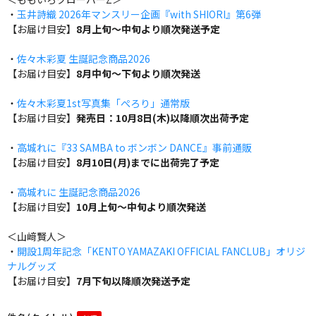
・
玉井詩織 2026年マンスリー企画『with SHIORI』第6弾
【お届け目安】
8月上旬～中旬より順次発送予定
・
佐々木彩夏 生誕記念商品2026
【お届け目安】
8月中旬～下旬より順次発送
・
佐々木彩夏1st写真集「ぺろり」通常版
【お届け目安】
発売日：10月8日(木)以降順次出荷予定
・
高城れに『33 SAMBA to ボンボン DANCE』事前通販
【お届け目安】
8月10日(月)までに出荷完了予定
・
高城れに 生誕記念商品2026
【お届け目安】
10月上旬～中旬より順次発送
＜山﨑賢人＞
・
開設1周年記念「KENTO YAMAZAKI OFFICIAL FANCLUB」オリジ
ナルグッズ
【お届け目安】
7月下旬以降順次発送予定