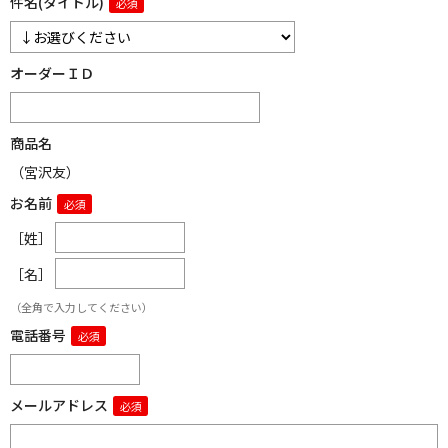
件名(タイトル)
オーダーＩＤ
商品名
（宮沢友）
お名前
［姓］
［名］
（全角で入力してください）
電話番号
メールアドレス