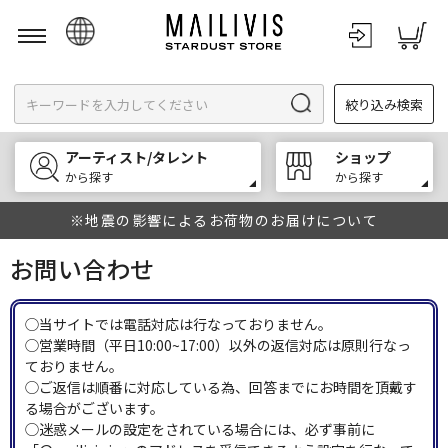
日本語
絞り込み検索
English
한국어
アーティスト/タレント
ショップ
中文
から探す
から探す
※地震の影響によるお荷物のお届けについて
お問い合わせ
◯当サイトでは電話対応は行なっておりません。
◯営業時間（平日10:00~17:00）以外の返信対応は原則行なっ
ておりません。
◯ご返信は順番に対応している為、回答までにお時間を頂戴す
る場合がございます。
◯迷惑メールの設定をされている場合には、必ず事前に