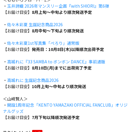
・
玉井詩織 2026年マンスリー企画『with SHIORI』第6弾
【お届け目安】
8月上旬～中旬より順次発送予定
・
佐々木彩夏 生誕記念商品2026
【お届け目安】
8月中旬～下旬より順次発送
・
佐々木彩夏1st写真集「ぺろり」通常版
【お届け目安】
発売日：10月8日(木)以降順次出荷予定
・
高城れに『33 SAMBA to ボンボン DANCE』事前通販
【お届け目安】
8月10日(月)までに出荷完了予定
・
高城れに 生誕記念商品2026
【お届け目安】
10月上旬～中旬より順次発送
＜山﨑賢人＞
・
開設1周年記念「KENTO YAMAZAKI OFFICIAL FANCLUB」オリジ
ナルグッズ
【お届け目安】
7月下旬以降順次発送予定