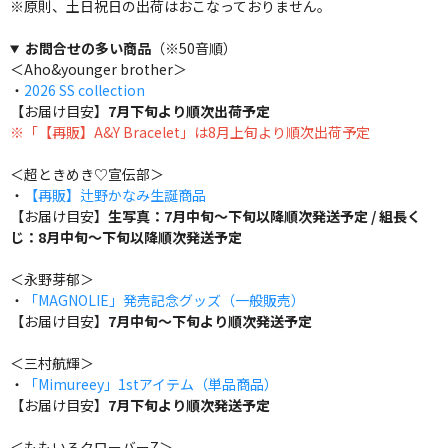
※原則、土日祝日の出荷はおこなっておりません。
お問合せの多い商品
（※50音順）
＜Aho&younger brother＞
・
2026 SS collection
【お届け目安】
7月下旬より順次出荷予定
※「【再販】A&Y Bracelet」は8月上旬より順次出荷予定
＜超ときめき♡宣伝部＞
・
【再販】辻野かなみ生誕商品
【お届け目安】
生写真：7月中旬～下旬以降順次発送予定 / 組長く
じ：8月中旬～下旬以降順次発送予定
＜永野芽郁＞
・
「MAGNOLIE」発売記念グッズ（一般販売）
【お届け目安】
7月中旬～下旬より順次発送予定
＜三村航輝＞
・
「Mimureey」1stアイテム（単品商品）
【お届け目安】
7月下旬より順次発送予定
＜ももいろクローバーZ＞