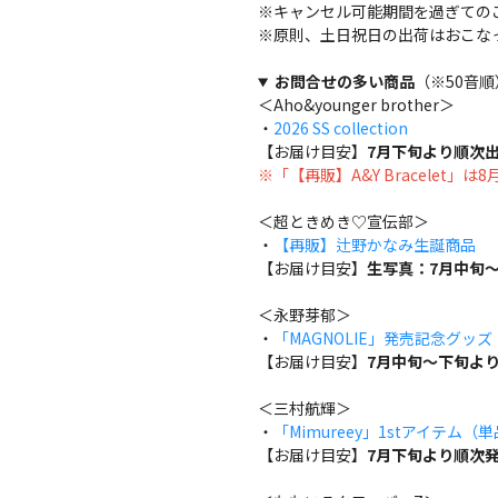
※キャンセル可能期間を過ぎての
※原則、土日祝日の出荷はおこな
お問合せの多い商品
（※50音順
＜Aho&younger brother＞
・
2026 SS collection
【お届け目安】
7月下旬より順次
※「【再販】A&Y Bracelet」
＜超ときめき♡宣伝部＞
・
【再販】辻野かなみ生誕商品
【お届け目安】
生写真：7月中旬～
＜永野芽郁＞
・
「MAGNOLIE」発売記念グッ
【お届け目安】
7月中旬～下旬よ
＜三村航輝＞
・
「Mimureey」1stアイテム（
【お届け目安】
7月下旬より順次