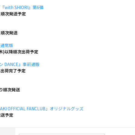
ith SHIORI』第6弾
り順次発送予定
り順次発送
」通常版
(木)以降順次出荷予定
ボン DANCE』事前通販
でに出荷完了予定
より順次発送
KI OFFICIAL FANCLUB」オリジナルグッズ
発送予定