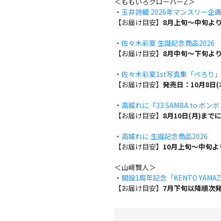
＜ももいろクローバーZ＞
・
玉井詩織 2026年マンスリー企画『w
【お届け目安】
8月上旬～中旬よ
・
佐々木彩夏 生誕記念商品2026
【お届け目安】
8月中旬～下旬よ
・
佐々木彩夏1st写真集「ぺろり
【お届け目安】
発売日：10月8日
・
高城れに『33 SAMBA to ボン
【お届け目安】
8月10日(月)ま
・
高城れに 生誕記念商品2026
【お届け目安】
10月上旬～中旬
＜山﨑賢人＞
・
開設1周年記念「KENTO YAMAZA
【お届け目安】
7月下旬以降順次