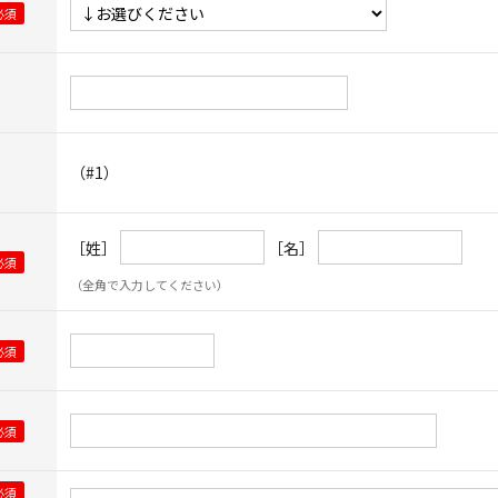
（#1）
［姓］
［名］
（全角で入力してください）