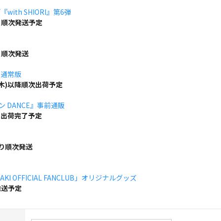
ith SHIORI』第6弾
り順次発送予定
り順次発送
」通常版
(木)以降順次出荷予定
ボン DANCE』事前通販
でに出荷完了予定
より順次発送
KI OFFICIAL FANCLUB」オリジナルグッズ
発送予定