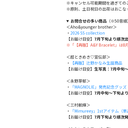
※キャンセル可能期間を過ぎての
※原則、土日祝日の出荷はおこな
お問合せの多い商品
（※50音順
＜Aho&younger brother＞
・
2026 SS collection
【お届け目安】
7月下旬より順次
※「【再販】A&Y Bracelet」
＜超ときめき♡宣伝部＞
・
【再販】辻野かなみ生誕商品
【お届け目安】
生写真：7月中旬～
＜永野芽郁＞
・
「MAGNOLIE」発売記念グッ
【お届け目安】
7月中旬～下旬よ
＜三村航輝＞
・
「Mimureey」1stアイテム（
【お届け目安】
7月下旬より順次