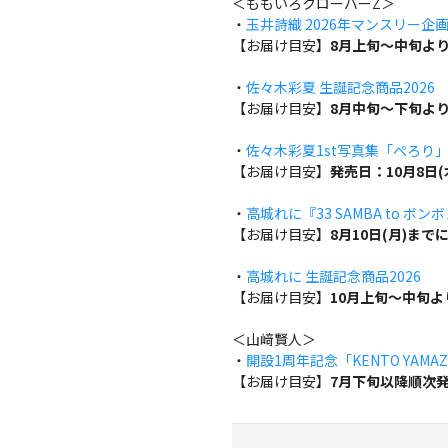
＜ももいろクローバーZ＞
・
玉井詩織 2026年マンスリー企画『w
【お届け目安】
8月上旬～中旬よ
・
佐々木彩夏 生誕記念商品2026
【お届け目安】
8月中旬～下旬よ
・
佐々木彩夏1st写真集「ぺろり
【お届け目安】
発売日：10月8日
・
高城れに『33 SAMBA to ボン
【お届け目安】
8月10日(月)ま
・
高城れに 生誕記念商品2026
【お届け目安】
10月上旬～中旬
＜山﨑賢人＞
・
開設1周年記念「KENTO YAMAZA
【お届け目安】
7月下旬以降順次