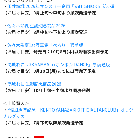
・
玉井詩織 2026年マンスリー企画『with SHIORI』第6弾
【お届け目安】
8月上旬～中旬より順次発送予定
・
佐々木彩夏 生誕記念商品2026
【お届け目安】
8月中旬～下旬より順次発送
・
佐々木彩夏1st写真集「ぺろり」通常版
【お届け目安】
発売日：10月8日(木)以降順次出荷予定
・
高城れに『33 SAMBA to ボンボン DANCE』事前通販
【お届け目安】
8月10日(月)までに出荷完了予定
・
高城れに 生誕記念商品2026
【お届け目安】
10月上旬～中旬より順次発送
＜山﨑賢人＞
・
開設1周年記念「KENTO YAMAZAKI OFFICIAL FANCLUB」オリジ
ナルグッズ
【お届け目安】
7月下旬以降順次発送予定