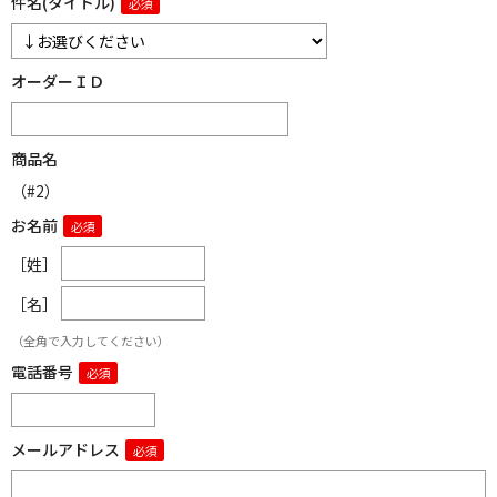
件名(タイトル)
オーダーＩＤ
商品名
（#2）
お名前
［姓］
［名］
（全角で入力してください）
電話番号
メールアドレス