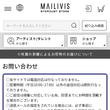
日本語
絞り込み検索
English
한국어
アーティスト/タレント
ショップ
中文
から探す
から探す
※地震の影響によるお荷物のお届けについて
お問い合わせ
◯当サイトでは電話対応は行なっておりません。
◯営業時間（平日10:00~17:00）以外の返信対応は原則行なっ
ておりません。
◯ご返信は順番に対応している為、回答までにお時間を頂戴す
る場合がございます。
◯迷惑メールの設定をされている場合には、必ず事前に