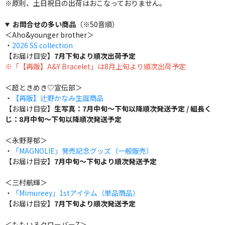
※原則、土日祝日の出荷はおこなっておりません。
お問合せの多い商品
（※50音順）
＜Aho&younger brother＞
・
2026 SS collection
【お届け目安】
7月下旬より順次出荷予定
※「【再販】A&Y Bracelet」は8月上旬より順次出荷予定
＜超ときめき♡宣伝部＞
・
【再販】辻野かなみ生誕商品
【お届け目安】
生写真：7月中旬～下旬以降順次発送予定 / 組長く
じ：8月中旬～下旬以降順次発送予定
＜永野芽郁＞
・
「MAGNOLIE」発売記念グッズ（一般販売）
【お届け目安】
7月中旬～下旬より順次発送予定
＜三村航輝＞
・
「Mimureey」1stアイテム（単品商品）
【お届け目安】
7月下旬より順次発送予定
＜ももいろクローバーZ＞