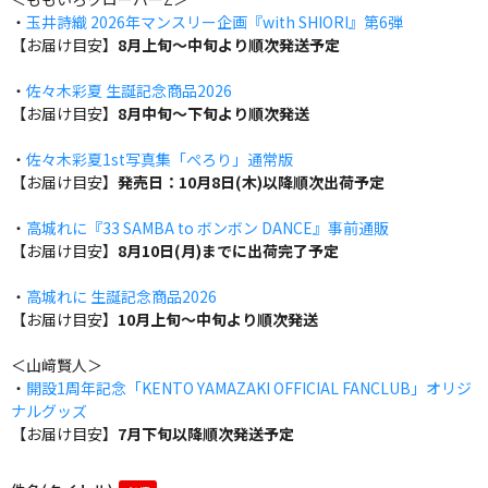
・
玉井詩織 2026年マンスリー企画『with SHIORI』第6弾
【お届け目安】
8月上旬～中旬より順次発送予定
・
佐々木彩夏 生誕記念商品2026
【お届け目安】
8月中旬～下旬より順次発送
・
佐々木彩夏1st写真集「ぺろり」通常版
【お届け目安】
発売日：10月8日(木)以降順次出荷予定
・
高城れに『33 SAMBA to ボンボン DANCE』事前通販
【お届け目安】
8月10日(月)までに出荷完了予定
・
高城れに 生誕記念商品2026
【お届け目安】
10月上旬～中旬より順次発送
＜山﨑賢人＞
・
開設1周年記念「KENTO YAMAZAKI OFFICIAL FANCLUB」オリジ
ナルグッズ
【お届け目安】
7月下旬以降順次発送予定