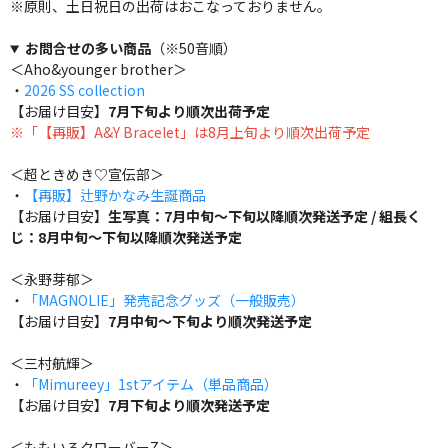
※原則、土日祝日の出荷はおこなっておりません。
お問合せの多い商品
（※50音順）
＜Aho&younger brother＞
・
2026 SS collection
【お届け目安】
7月下旬より順次出荷予定
※「【再販】A&Y Bracelet」は8月上旬より順次出荷予定
＜超ときめき♡宣伝部＞
・
【再販】辻野かなみ生誕商品
【お届け目安】
生写真：7月中旬～下旬以降順次発送予定 / 組長く
じ：8月中旬～下旬以降順次発送予定
＜永野芽郁＞
・
「MAGNOLIE」発売記念グッズ（一般販売）
【お届け目安】
7月中旬～下旬より順次発送予定
＜三村航輝＞
・
「Mimureey」1stアイテム（単品商品）
【お届け目安】
7月下旬より順次発送予定
＜ももいろクローバーZ＞