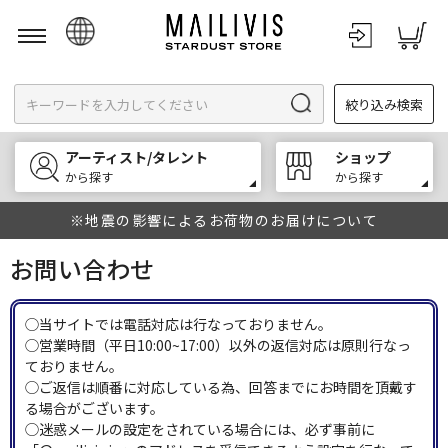
日本語
絞り込み検索
English
한국어
アーティスト/タレント
ショップ
中文
から探す
から探す
※地震の影響によるお荷物のお届けについて
お問い合わせ
◯当サイトでは電話対応は行なっておりません。
◯営業時間（平日10:00~17:00）以外の返信対応は原則行なっ
ておりません。
◯ご返信は順番に対応している為、回答までにお時間を頂戴す
る場合がございます。
◯迷惑メールの設定をされている場合には、必ず事前に