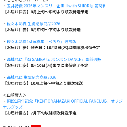
・
玉井詩織 2026年マンスリー企画『with SHIORI』第6弾
【お届け目安】
8月上旬～中旬より順次発送予定
・
佐々木彩夏 生誕記念商品2026
【お届け目安】
8月中旬～下旬より順次発送
・
佐々木彩夏1st写真集「ぺろり」通常版
【お届け目安】
発売日：10月8日(木)以降順次出荷予定
・
高城れに『33 SAMBA to ボンボン DANCE』事前通販
【お届け目安】
8月10日(月)までに出荷完了予定
・
高城れに 生誕記念商品2026
【お届け目安】
10月上旬～中旬より順次発送
＜山﨑賢人＞
・
開設1周年記念「KENTO YAMAZAKI OFFICIAL FANCLUB」オリジ
ナルグッズ
【お届け目安】
7月下旬以降順次発送予定