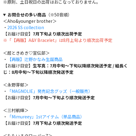
※原則、土日祝日の出荷はおこなっておりません。
お問合せの多い商品
（※50音順）
＜Aho&younger brother＞
・
2026 SS collection
【お届け目安】
7月下旬より順次出荷予定
※「【再販】A&Y Bracelet」は8月上旬より順次出荷予定
＜超ときめき♡宣伝部＞
・
【再販】辻野かなみ生誕商品
【お届け目安】
生写真：7月中旬～下旬以降順次発送予定 / 組長く
じ：8月中旬～下旬以降順次発送予定
＜永野芽郁＞
・
「MAGNOLIE」発売記念グッズ（一般販売）
【お届け目安】
7月中旬～下旬より順次発送予定
＜三村航輝＞
・
「Mimureey」1stアイテム（単品商品）
【お届け目安】
7月下旬より順次発送予定
＜ももいろクローバーZ＞