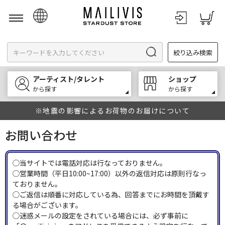
日本語
絞り込み検索
English
한국어
アーティスト/タレント
ショップ
中文
から探す
から探す
※地震の影響によるお荷物のお届けについて
お問い合わせ
◯当サイトでは電話対応は行なっておりません。
◯営業時間（平日10:00~17:00）以外の返信対応は原則行なっ
ておりません。
◯ご返信は順番に対応している為、回答までにお時間を頂戴す
る場合がございます。
◯迷惑メールの設定をされている場合には、必ず事前に