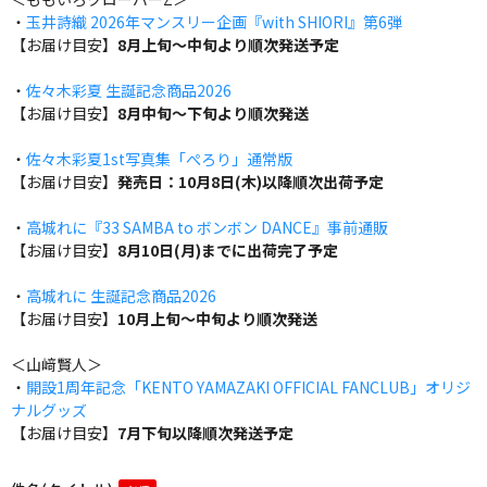
・
玉井詩織 2026年マンスリー企画『with SHIORI』第6弾
【お届け目安】
8月上旬～中旬より順次発送予定
・
佐々木彩夏 生誕記念商品2026
【お届け目安】
8月中旬～下旬より順次発送
・
佐々木彩夏1st写真集「ぺろり」通常版
【お届け目安】
発売日：10月8日(木)以降順次出荷予定
・
高城れに『33 SAMBA to ボンボン DANCE』事前通販
【お届け目安】
8月10日(月)までに出荷完了予定
・
高城れに 生誕記念商品2026
【お届け目安】
10月上旬～中旬より順次発送
＜山﨑賢人＞
・
開設1周年記念「KENTO YAMAZAKI OFFICIAL FANCLUB」オリジ
ナルグッズ
【お届け目安】
7月下旬以降順次発送予定