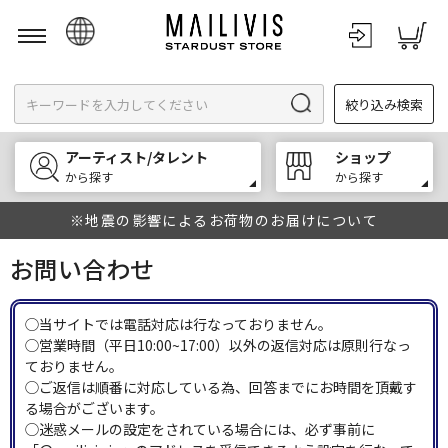
日本語
絞り込み検索
English
한국어
アーティスト/タレント
ショップ
中文
から探す
から探す
※地震の影響によるお荷物のお届けについて
お問い合わせ
◯当サイトでは電話対応は行なっておりません。
◯営業時間（平日10:00~17:00）以外の返信対応は原則行なっ
ておりません。
◯ご返信は順番に対応している為、回答までにお時間を頂戴す
る場合がございます。
◯迷惑メールの設定をされている場合には、必ず事前に