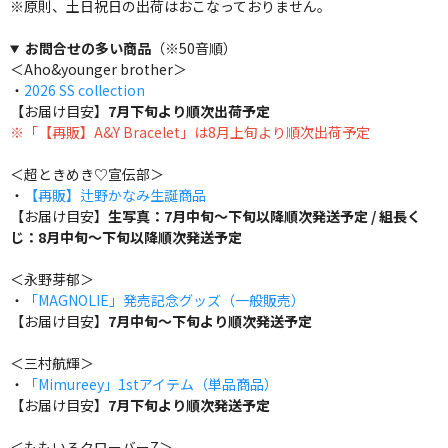
※原則、土日祝日の出荷はおこなっておりません。
お問合せの多い商品
（※50音順）
＜Aho&younger brother＞
・
2026 SS collection
【お届け目安】
7月下旬より順次出荷予定
※「【再販】A&Y Bracelet」は8月上旬より順次出荷予定
＜超ときめき♡宣伝部＞
・
【再販】辻野かなみ生誕商品
【お届け目安】
生写真：7月中旬～下旬以降順次発送予定 / 組長く
じ：8月中旬～下旬以降順次発送予定
＜永野芽郁＞
・
「MAGNOLIE」発売記念グッズ（一般販売）
【お届け目安】
7月中旬～下旬より順次発送予定
＜三村航輝＞
・
「Mimureey」1stアイテム（単品商品）
【お届け目安】
7月下旬より順次発送予定
＜ももいろクローバーZ＞