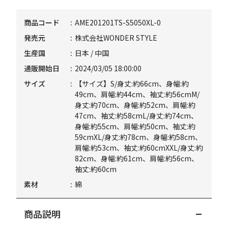
商品コード
AME201201TS-S5050XL-0
発売元
株式会社WONDER STYLE
生産国
日本 / 中国
通販開始日
2024/03/05 18:00:00
サイズ
【サイズ】S/身丈:約66cm、身幅:約
49cm、肩幅:約44cm、袖丈:約56cmM/
身丈:約70cm、身幅:約52cm、肩幅:約
47cm、袖丈:約58cmL/身丈:約74cm、
身幅:約55cm、肩幅:約50cm、袖丈:約
59cmXL/身丈:約78cm、身幅:約58cm、
肩幅:約53cm、袖丈:約60cmXXL/身丈:約
82cm、身幅:約61cm、肩幅:約56cm、
袖丈:約60cm
素材
綿
商品説明