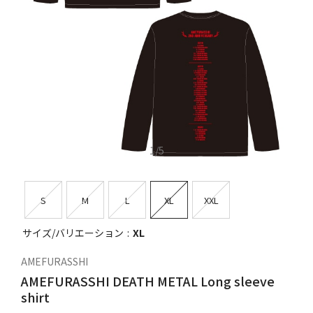
1
/
5
S
M
L
XL
XXL
サイズ/バリエーション
XL
AMEFURASSHI
AMEFURASSHI DEATH METAL Long sleeve
shirt