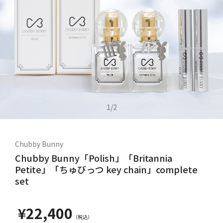
1
/
2
Chubby Bunny
Chubby Bunny「Polish」「Britannia
Petite」「ちゅびっつ key chain」complete
set
¥22,400