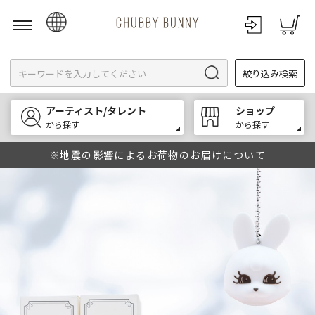
日本語
絞り込み検索
English
한국어
アーティスト/タレント
ショップ
中文
から探す
から探す
※地震の影響によるお荷物のお届けについて