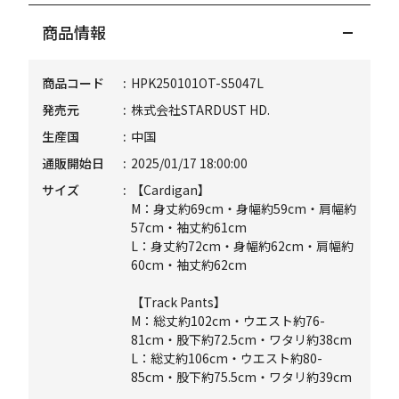
商品情報
商品コード
HPK250101OT-S5047L
発売元
株式会社STARDUST HD.
生産国
中国
通販開始日
2025/01/17 18:00:00
サイズ
【Cardigan】
M：身丈約69cm・身幅約59cm・肩幅約
57cm・袖丈約61cm
L：身丈約72cm・身幅約62cm・肩幅約
60cm・袖丈約62cm
【Track Pants】
M：総丈約102cm・ウエスト約76-
81cm・股下約72.5cm・ワタリ約38cm
L：総丈約106cm・ウエスト約80-
85cm・股下約75.5cm・ワタリ約39cm