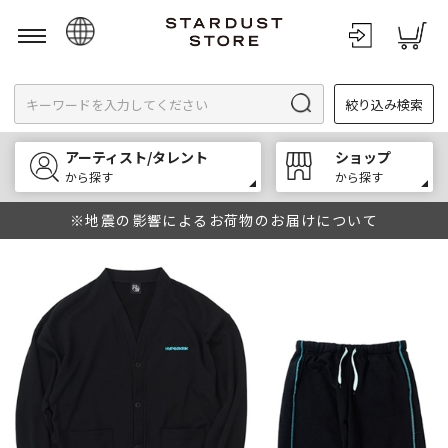
日本語
絞り込み検索
English
한국어
アーティスト/タレント
ショップ
中文
から探す
から探す
※地震の影響によるお荷物のお届けについて