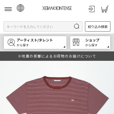
日本語
絞り込み検索
English
한국어
アーティスト/タレント
ショップ
中文
から探す
から探す
※地震の影響によるお荷物のお届けについて