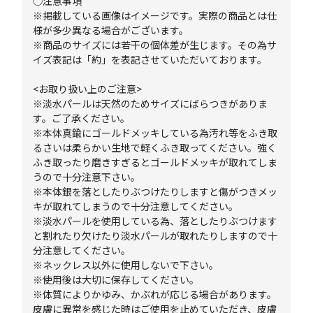
◯注意事項
※掲載している画像はイメージです。実際の商品とは仕
様が多少異なる場合がございます。
※商品のサイズには若干の個体差が生じます。その為サ
イズ表記は「約」を表記させていただいております。
<お取り扱い上のご注意>
※淡水パールは天然のためサイズにばらつきがありま
す。ご了承ください。
※本体真鍮にゴールドメッキしている為汚れ等をふき取
るさいは柔らかい生地で軽くふき取ってください。強く
ふき取ったり磨きすぎるとゴールドメッキが取れてしま
うので十分注意下さい。
※本体銀を落としたりぶつけたりしますと傷がつきメッ
キが取れてしまうので十分注意してください。
※淡水パールを使用している為、落としたりぶつけます
と割れたり欠けたり淡水パールが取れたりしますので十
分注意してください。
※ネックレス以外に使用しないで下さい。
※使用後は大切に保存してください。
※体質によりかゆみ、かぶれが応じる場合があります。
皮膚に異常を感じた時はご使用を止めていただき、皮膚