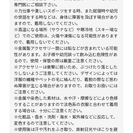
専門医にご相談下さい。
※力仕事や激しいスポーツをする時、また就寝時や幼児
の世話をする時などは、身体に障害を及ぼす場合があり
ますので、着用しないでください。
※高温になる場所（サウナなど）や寒冷地（スキー場な
ど）でのご使用は、火傷や凍傷になる可能性があります
ので、着用しないでください。
※金属製アクセサリー類には鉛などが含まれている可能
性があります。お子様や幼児誤って飲み込む危険性があ
るので、使用・保管の際は厳重ご注意ください。
※アクセサリーは衝撃に弱いため、ぶつけたり落とした
りしないようご注意してください。デザインによっては
洋服の繊維やペットの毛に絡んだり、着脱の際など思わ
ぬ障害が生じる場合がありますので、お取りお扱いには
ご注意ください。
※金属や染色した素材は、水や汗・摩擦などにより色移
りすることがありますので淡色系の衣服と合わせて着用
する場合は、十分にご注意ください。
※化粧品・香水・洗剤・海水・紫外線などに反応して、
変色するので注意してください。
※使用後は汗や汚れをふき取り、直射日光やほこりを避