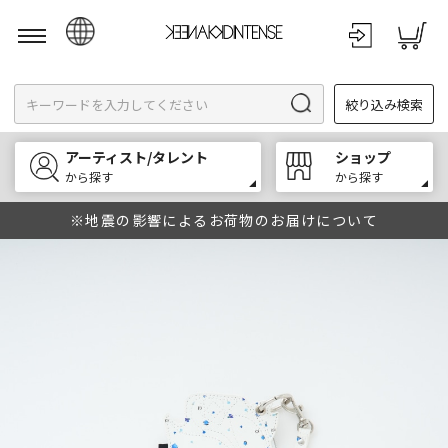
日本語
絞り込み検索
English
한국어
アーティスト/タレント
ショップ
中文
から探す
から探す
※地震の影響によるお荷物のお届けについて